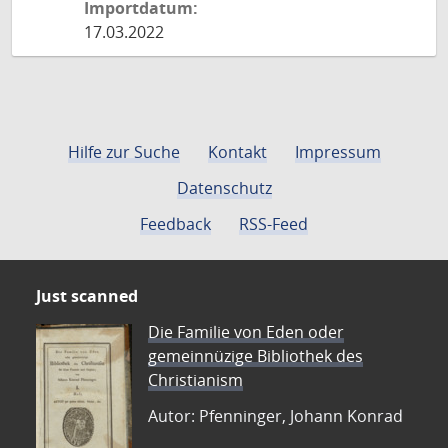
Importdatum:
17.03.2022
Hilfe zur Suche
Kontakt
Impressum
Datenschutz
Feedback
RSS-Feed
Just scanned
Die Familie von Eden oder
gemeinnüzige Bibliothek des
Christianism
Autor: Pfenninger, Johann Konrad