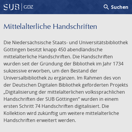
search
Suchen
GDZ
Mittelalterliche Handschriften
Die Niedersächsische Staats- und Universitätsbibliothek
Göttingen besitzt knapp 450 abendländische
mittelalterliche Handschriften. Die Handschriften
wurden seit der Gründung der Bibliothek im Jahr 1734
sukzessive erworben, um den Bestand der
Universalbibliothek zu ergänzen. Im Rahmen des von
der Deutschen Digitalen Bibliothek geförderten Projekts
„Digitalisierung der mittelalterlichen volkssprachlichen
Handschriften der SUB Göttingen“ wurden in einem
ersten Schritt 74 Handschriften digitalisiert. Die
Kollektion wird zukünftig um weitere mittelalterliche
Handschriften erweitert werden.