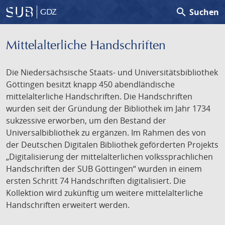
search
Suchen
GDZ
Mittelalterliche Handschriften
Die Niedersächsische Staats- und Universitätsbibliothek
Göttingen besitzt knapp 450 abendländische
mittelalterliche Handschriften. Die Handschriften
wurden seit der Gründung der Bibliothek im Jahr 1734
sukzessive erworben, um den Bestand der
Universalbibliothek zu ergänzen. Im Rahmen des von
der Deutschen Digitalen Bibliothek geförderten Projekts
„Digitalisierung der mittelalterlichen volkssprachlichen
Handschriften der SUB Göttingen“ wurden in einem
ersten Schritt 74 Handschriften digitalisiert. Die
Kollektion wird zukünftig um weitere mittelalterliche
Handschriften erweitert werden.