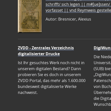
schrifft/ sich legen || m#[ue]ssen/
vorfasset || vnd Reymweis gestel
Autor: Bresnicer, Alexius
ZVDD - Zentrales Verzeichnis
DigiWun
digitalisierter Drucke
Die Nied
Ist Ihr gesuchtes Werk noch nicht in
Universit
unserem digitalen Bestand? Dann
(SUB) bie
probieren Sie es doch in unserem
„DigiWun
ZVDD Portal, das mehr als 1.600.000
Patenscha
bundesweit digitalisierte Werke
von Büch
nachweist.
Übernehm
die Digit
Wunschb