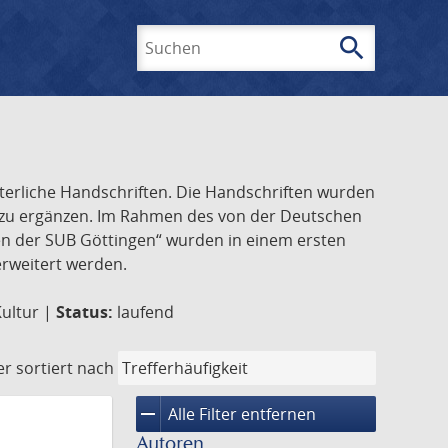
search
Suchen
lterliche Handschriften. Die Handschriften wurden
k zu ergänzen. Im Rahmen des von der Deutschen
ften der SUB Göttingen“ wurden in einem ersten
 erweitert werden.
Kultur |
Status:
laufend
er
sortiert nach
remove
Alle Filter entfernen
Autoren