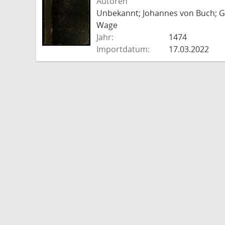
Autoren
Unbekannt; Johannes von Buch; Go
Wage
Jahr:
1474
Importdatum:
17.03.2022