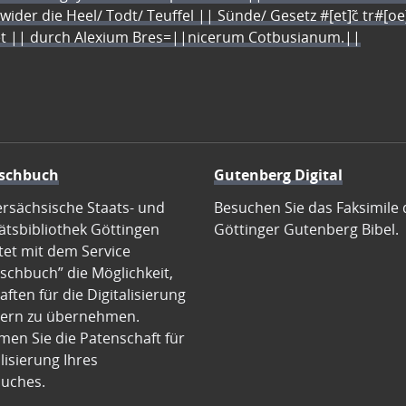
 wider die Heel/ Todt/ Teuffel || Sünde/ Gesetz #[et]c̃ tr#[o
let || durch Alexium Bres=||nicerum Cotbusianum.||
schbuch
Gutenberg Digital
ersächsische Staats- und
Besuchen Sie das Faksimile 
ätsbibliothek Göttingen
Göttinger Gutenberg Bibel.
tet mit dem Service
schbuch” die Möglichkeit,
ften für die Digitalisierung
ern zu übernehmen.
en Sie die Patenschaft für
alisierung Ihres
uches.