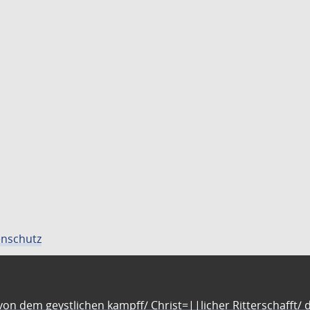
nschutz
n dem geystlichen kampff/ Christ=||licher Ritterschafft/ da