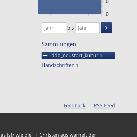
0
0
1474
1475
keyboard_arrow_right
bis
Suche
einschränke
Sammlungen
remove
ddb_neustart_kultur
1
Handschriften
1
Feedback
RSS-Feed
s ist/ wie die || Christen aus warheit der