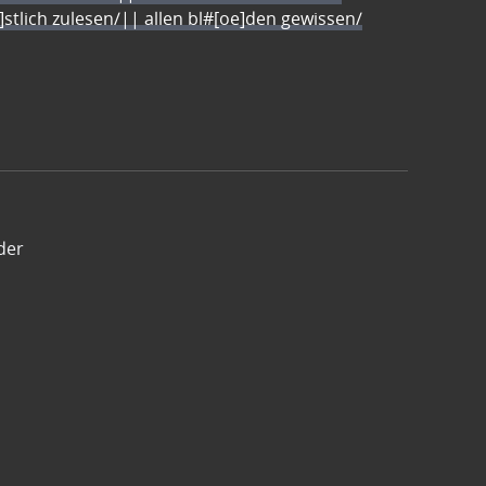
e]stlich zulesen/|| allen bl#[oe]den gewissen/
der