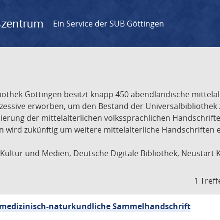
gszentrum
Ein Service der SUB Göttingen
liothek Göttingen besitzt knapp 450 abendländische mittela
ukzessive erworben, um den Bestand der Universalbibliothe
lisierung der mittelalterlichen volkssprachlichen Handschri
ion wird zukünftig um weitere mittelalterliche Handschriften
ultur und Medien, Deutsche Digitale Bibliothek, Neustart 
1 Treff
sch-medizinisch-naturkundliche Sammelhandschrift