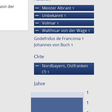
 von der
remove
Meister Albrant
1
remove
Unbekannt
1
remove
Volmar
1
remove
Walthisar von der Wage
1
Godefridus de Franconia
1
Johannes von Buch
1
Orte
remove
Nordbayern, Ostfranken
(?)
1
Jahre
1
1