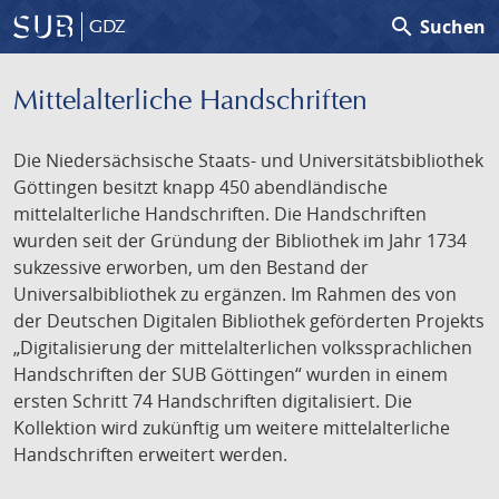
search
Suchen
GDZ
Mittelalterliche Handschriften
Die Niedersächsische Staats- und Universitätsbibliothek
Göttingen besitzt knapp 450 abendländische
mittelalterliche Handschriften. Die Handschriften
wurden seit der Gründung der Bibliothek im Jahr 1734
sukzessive erworben, um den Bestand der
Universalbibliothek zu ergänzen. Im Rahmen des von
der Deutschen Digitalen Bibliothek geförderten Projekts
„Digitalisierung der mittelalterlichen volkssprachlichen
Handschriften der SUB Göttingen“ wurden in einem
ersten Schritt 74 Handschriften digitalisiert. Die
Kollektion wird zukünftig um weitere mittelalterliche
Handschriften erweitert werden.