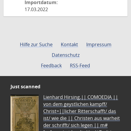
Importdatum:
17.03.2022
Hilfe zur Suche
Kontakt
Impressum
Datenschutz
Feedback
RSS-Feed
Just scanned
Lienhard Hirsing.|| COMOEDIA ||
von dem geystlichen kampff/
Christ=||licher Ritterschafft/ das
ist/ wie die || Christen aus warheit
der schrifft/ sich legen || m#