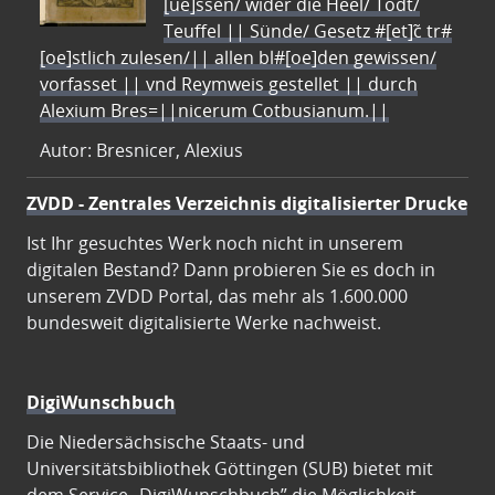
[ue]ssen/ wider die Heel/ Todt/
Teuffel || Sünde/ Gesetz #[et]c̃ tr#
[oe]stlich zulesen/|| allen bl#[oe]den gewissen/
vorfasset || vnd Reymweis gestellet || durch
Alexium Bres=||nicerum Cotbusianum.||
Autor: Bresnicer, Alexius
ZVDD - Zentrales Verzeichnis digitalisierter Drucke
Ist Ihr gesuchtes Werk noch nicht in unserem
digitalen Bestand? Dann probieren Sie es doch in
unserem ZVDD Portal, das mehr als 1.600.000
bundesweit digitalisierte Werke nachweist.
DigiWunschbuch
Die Niedersächsische Staats- und
Universitätsbibliothek Göttingen (SUB) bietet mit