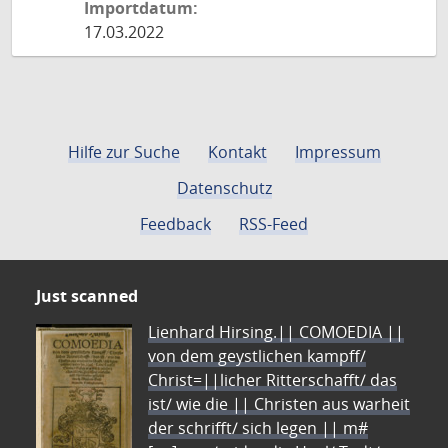
Importdatum:
17.03.2022
Hilfe zur Suche
Kontakt
Impressum
Datenschutz
Feedback
RSS-Feed
Just scanned
Lienhard Hirsing.|| COMOEDIA ||
von dem geystlichen kampff/
Christ=||licher Ritterschafft/ das
ist/ wie die || Christen aus warheit
der schrifft/ sich legen || m#