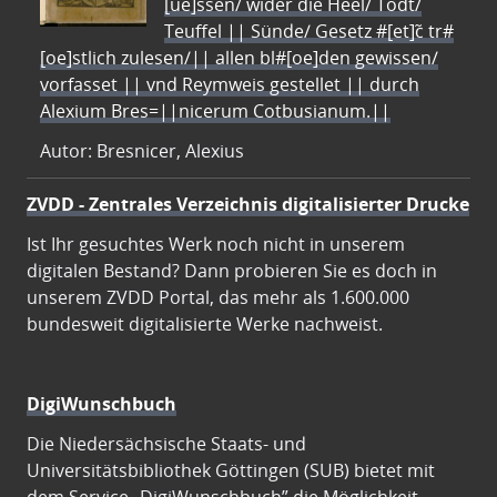
[ue]ssen/ wider die Heel/ Todt/
Teuffel || Sünde/ Gesetz #[et]c̃ tr#
[oe]stlich zulesen/|| allen bl#[oe]den gewissen/
vorfasset || vnd Reymweis gestellet || durch
Alexium Bres=||nicerum Cotbusianum.||
Autor: Bresnicer, Alexius
ZVDD - Zentrales Verzeichnis digitalisierter Drucke
Ist Ihr gesuchtes Werk noch nicht in unserem
digitalen Bestand? Dann probieren Sie es doch in
unserem ZVDD Portal, das mehr als 1.600.000
bundesweit digitalisierte Werke nachweist.
DigiWunschbuch
Die Niedersächsische Staats- und
Universitätsbibliothek Göttingen (SUB) bietet mit