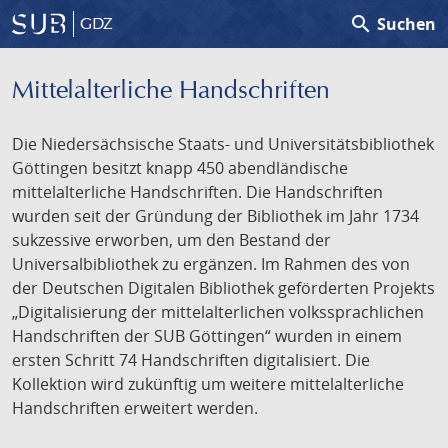
search
Suchen
GDZ
Mittelalterliche Handschriften
Die Niedersächsische Staats- und Universitätsbibliothek
Göttingen besitzt knapp 450 abendländische
mittelalterliche Handschriften. Die Handschriften
wurden seit der Gründung der Bibliothek im Jahr 1734
sukzessive erworben, um den Bestand der
Universalbibliothek zu ergänzen. Im Rahmen des von
der Deutschen Digitalen Bibliothek geförderten Projekts
„Digitalisierung der mittelalterlichen volkssprachlichen
Handschriften der SUB Göttingen“ wurden in einem
ersten Schritt 74 Handschriften digitalisiert. Die
Kollektion wird zukünftig um weitere mittelalterliche
Handschriften erweitert werden.