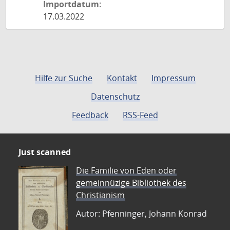
Importdatum:
17.03.2022
Hilfe zur Suche
Kontakt
Impressum
Datenschutz
Feedback
RSS-Feed
Just scanned
Die Familie von Eden oder
gemeinnüzige Bibliothek des
Christianism
Autor: Pfenninger, Johann Konrad