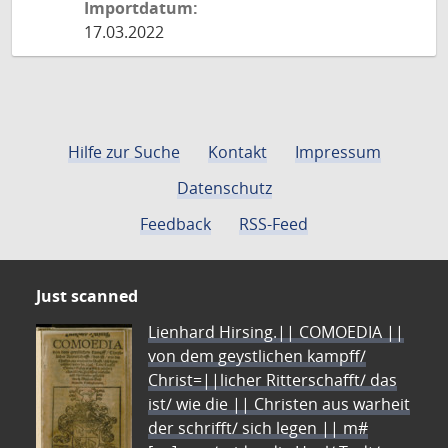
Importdatum:
17.03.2022
Hilfe zur Suche
Kontakt
Impressum
Datenschutz
Feedback
RSS-Feed
Just scanned
Lienhard Hirsing.|| COMOEDIA ||
von dem geystlichen kampff/
Christ=||licher Ritterschafft/ das
ist/ wie die || Christen aus warheit
der schrifft/ sich legen || m#