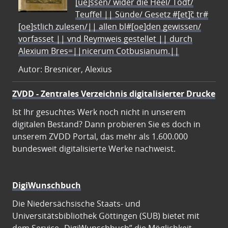
[ue]ssen/ wider die Heel/ Todt/
Teuffel || Sünde/ Gesetz #[et]c̃ tr#
[oe]stlich zulesen/|| allen bl#[oe]den gewissen/
vorfasset || vnd Reymweis gestellet || durch
Alexium Bres=||nicerum Cotbusianum.||
Autor: Bresnicer, Alexius
ZVDD - Zentrales Verzeichnis digitalisierter Drucke
Ist Ihr gesuchtes Werk noch nicht in unserem
digitalen Bestand? Dann probieren Sie es doch in
unserem ZVDD Portal, das mehr als 1.600.000
bundesweit digitalisierte Werke nachweist.
DigiWunschbuch
Die Niedersächsische Staats- und
Universitätsbibliothek Göttingen (SUB) bietet mit