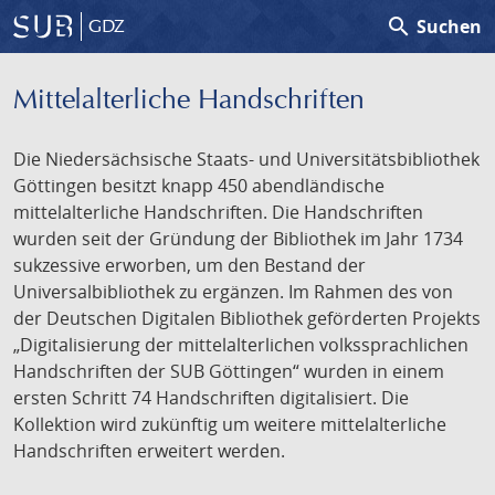
search
Suchen
GDZ
Mittelalterliche Handschriften
Die Niedersächsische Staats- und Universitätsbibliothek
Göttingen besitzt knapp 450 abendländische
mittelalterliche Handschriften. Die Handschriften
wurden seit der Gründung der Bibliothek im Jahr 1734
sukzessive erworben, um den Bestand der
Universalbibliothek zu ergänzen. Im Rahmen des von
der Deutschen Digitalen Bibliothek geförderten Projekts
„Digitalisierung der mittelalterlichen volkssprachlichen
Handschriften der SUB Göttingen“ wurden in einem
ersten Schritt 74 Handschriften digitalisiert. Die
Kollektion wird zukünftig um weitere mittelalterliche
Handschriften erweitert werden.