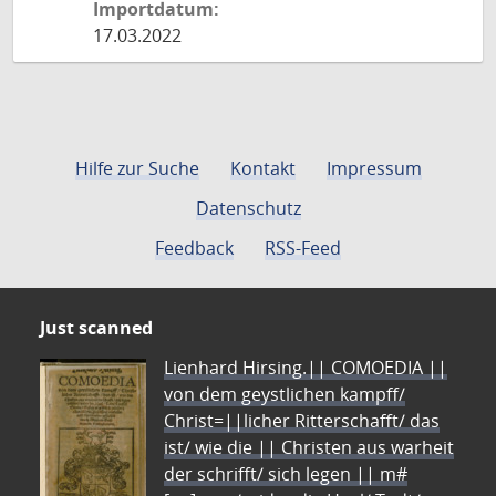
Importdatum:
17.03.2022
Hilfe zur Suche
Kontakt
Impressum
Datenschutz
Feedback
RSS-Feed
Just scanned
Lienhard Hirsing.|| COMOEDIA ||
von dem geystlichen kampff/
Christ=||licher Ritterschafft/ das
ist/ wie die || Christen aus warheit
der schrifft/ sich legen || m#