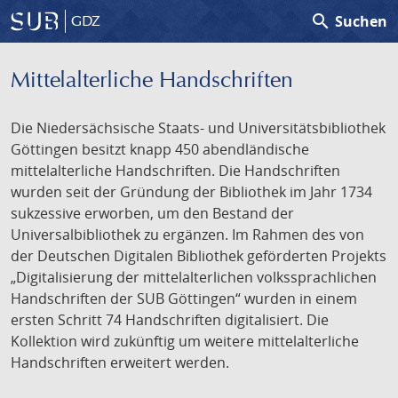
search
Suchen
GDZ
Mittelalterliche Handschriften
Die Niedersächsische Staats- und Universitätsbibliothek
Göttingen besitzt knapp 450 abendländische
mittelalterliche Handschriften. Die Handschriften
wurden seit der Gründung der Bibliothek im Jahr 1734
sukzessive erworben, um den Bestand der
Universalbibliothek zu ergänzen. Im Rahmen des von
der Deutschen Digitalen Bibliothek geförderten Projekts
„Digitalisierung der mittelalterlichen volkssprachlichen
Handschriften der SUB Göttingen“ wurden in einem
ersten Schritt 74 Handschriften digitalisiert. Die
Kollektion wird zukünftig um weitere mittelalterliche
Handschriften erweitert werden.