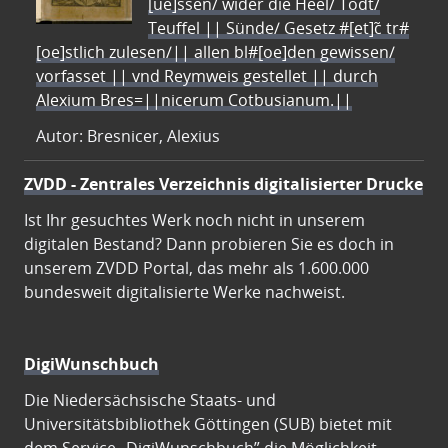
[ue]ssen/ wider die Heel/ Todt/
Teuffel || Sünde/ Gesetz #[et]c̃ tr#
[oe]stlich zulesen/|| allen bl#[oe]den gewissen/
vorfasset || vnd Reymweis gestellet || durch
Alexium Bres=||nicerum Cotbusianum.||
Autor: Bresnicer, Alexius
ZVDD - Zentrales Verzeichnis digitalisierter Drucke
Ist Ihr gesuchtes Werk noch nicht in unserem
digitalen Bestand? Dann probieren Sie es doch in
unserem ZVDD Portal, das mehr als 1.600.000
bundesweit digitalisierte Werke nachweist.
DigiWunschbuch
Die Niedersächsische Staats- und
Universitätsbibliothek Göttingen (SUB) bietet mit