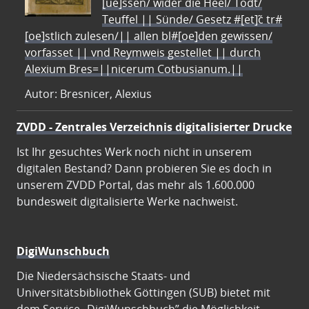
[ue]ssen/ wider die Heel/ Todt/
Teuffel || Sünde/ Gesetz #[et]c̃ tr#
[oe]stlich zulesen/|| allen bl#[oe]den gewissen/
vorfasset || vnd Reymweis gestellet || durch
Alexium Bres=||nicerum Cotbusianum.||
Autor: Bresnicer, Alexius
ZVDD - Zentrales Verzeichnis digitalisierter Drucke
Ist Ihr gesuchtes Werk noch nicht in unserem
digitalen Bestand? Dann probieren Sie es doch in
unserem ZVDD Portal, das mehr als 1.600.000
bundesweit digitalisierte Werke nachweist.
DigiWunschbuch
Die Niedersächsische Staats- und
Universitätsbibliothek Göttingen (SUB) bietet mit