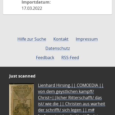
Importdatum:
17.03.2022
Hilfe zur Suche
Kontakt
Impressum
Datenschutz
Feedback
RSS-Feed
Just scanned
Lienhard Hirsing.|| COMOEDIA ||
von dem geystlichen kampff/
Christ=||licher Ritterschafft/ das
ist/ wie die || Christen aus warheit
der schrifft/ sich legen || m#