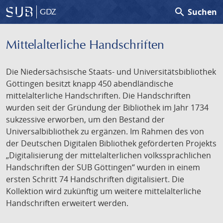
search
Suchen
GDZ
Mittelalterliche Handschriften
Die Niedersächsische Staats- und Universitätsbibliothek
Göttingen besitzt knapp 450 abendländische
mittelalterliche Handschriften. Die Handschriften
wurden seit der Gründung der Bibliothek im Jahr 1734
sukzessive erworben, um den Bestand der
Universalbibliothek zu ergänzen. Im Rahmen des von
der Deutschen Digitalen Bibliothek geförderten Projekts
„Digitalisierung der mittelalterlichen volkssprachlichen
Handschriften der SUB Göttingen“ wurden in einem
ersten Schritt 74 Handschriften digitalisiert. Die
Kollektion wird zukünftig um weitere mittelalterliche
Handschriften erweitert werden.