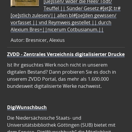
[ue]ssen/ wider die Heel/ Todt/
Teuffel || Sünde/ Gesetz #[et]c̃ tr#
[oe]stlich zulesen/|| allen bl#[oe]den gewissen/
vorfasset || vnd Reymweis gestellet || durch
Alexium Bres=||nicerum Cotbusianum.||
Autor: Bresnicer, Alexius
ZVDD - Zentrales Verzeichnis digitalisierter Drucke
Ist Ihr gesuchtes Werk noch nicht in unserem
digitalen Bestand? Dann probieren Sie es doch in
unserem ZVDD Portal, das mehr als 1.600.000
bundesweit digitalisierte Werke nachweist.
DigiWunschbuch
Die Niedersächsische Staats- und
Universitätsbibliothek Göttingen (SUB) bietet mit