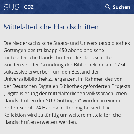
search
Suchen
GDZ
Mittelalterliche Handschriften
Die Niedersächsische Staats- und Universitätsbibliothek
Göttingen besitzt knapp 450 abendländische
mittelalterliche Handschriften. Die Handschriften
wurden seit der Gründung der Bibliothek im Jahr 1734
sukzessive erworben, um den Bestand der
Universalbibliothek zu ergänzen. Im Rahmen des von
der Deutschen Digitalen Bibliothek geförderten Projekts
„Digitalisierung der mittelalterlichen volkssprachlichen
Handschriften der SUB Göttingen“ wurden in einem
ersten Schritt 74 Handschriften digitalisiert. Die
Kollektion wird zukünftig um weitere mittelalterliche
Handschriften erweitert werden.