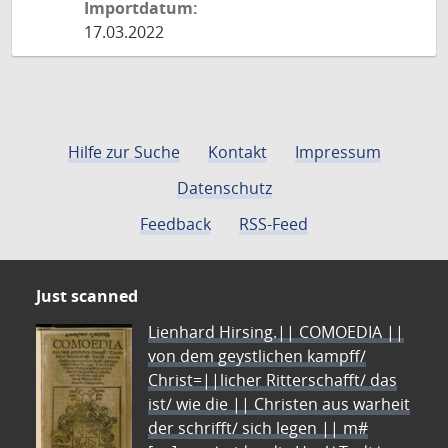
Importdatum:
17.03.2022
Hilfe zur Suche
Kontakt
Impressum
Datenschutz
Feedback
RSS-Feed
Just scanned
Lienhard Hirsing.|| COMOEDIA ||
von dem geystlichen kampff/
Christ=||licher Ritterschafft/ das
ist/ wie die || Christen aus warheit
der schrifft/ sich legen || m#