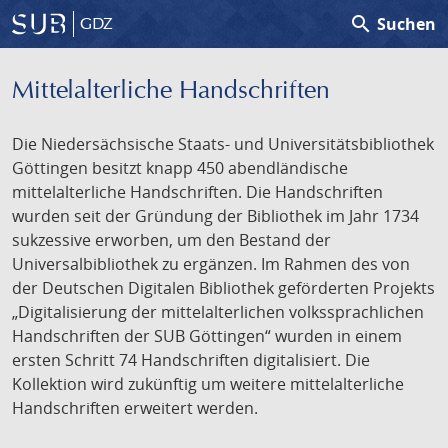
search
Suchen
GDZ
Mittelalterliche Handschriften
Die Niedersächsische Staats- und Universitätsbibliothek
Göttingen besitzt knapp 450 abendländische
mittelalterliche Handschriften. Die Handschriften
wurden seit der Gründung der Bibliothek im Jahr 1734
sukzessive erworben, um den Bestand der
Universalbibliothek zu ergänzen. Im Rahmen des von
der Deutschen Digitalen Bibliothek geförderten Projekts
„Digitalisierung der mittelalterlichen volkssprachlichen
Handschriften der SUB Göttingen“ wurden in einem
ersten Schritt 74 Handschriften digitalisiert. Die
Kollektion wird zukünftig um weitere mittelalterliche
Handschriften erweitert werden.