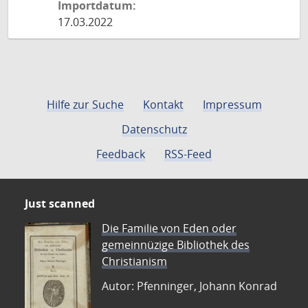
Importdatum:
17.03.2022
Hilfe zur Suche
Kontakt
Impressum
Datenschutz
Feedback
RSS-Feed
Just scanned
Die Familie von Eden oder
gemeinnüzige Bibliothek des
Christianism
Autor: Pfenninger, Johann Konrad