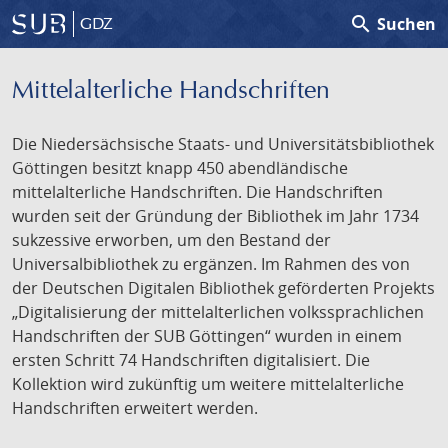
search
Suchen
GDZ
Mittelalterliche Handschriften
Die Niedersächsische Staats- und Universitätsbibliothek
Göttingen besitzt knapp 450 abendländische
mittelalterliche Handschriften. Die Handschriften
wurden seit der Gründung der Bibliothek im Jahr 1734
sukzessive erworben, um den Bestand der
Universalbibliothek zu ergänzen. Im Rahmen des von
der Deutschen Digitalen Bibliothek geförderten Projekts
„Digitalisierung der mittelalterlichen volkssprachlichen
Handschriften der SUB Göttingen“ wurden in einem
ersten Schritt 74 Handschriften digitalisiert. Die
Kollektion wird zukünftig um weitere mittelalterliche
Handschriften erweitert werden.