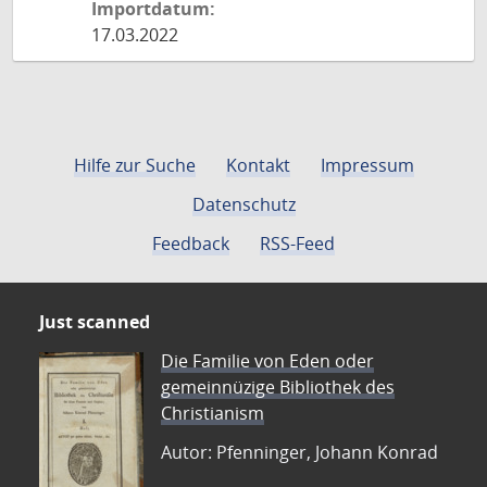
Importdatum:
17.03.2022
Hilfe zur Suche
Kontakt
Impressum
Datenschutz
Feedback
RSS-Feed
Just scanned
Die Familie von Eden oder
gemeinnüzige Bibliothek des
Christianism
Autor: Pfenninger, Johann Konrad