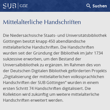
search
Suchen
GDZ
Mittelalterliche Handschriften
Die Niedersächsische Staats- und Universitätsbibliothek
Göttingen besitzt knapp 450 abendländische
mittelalterliche Handschriften. Die Handschriften
wurden seit der Gründung der Bibliothek im Jahr 1734
sukzessive erworben, um den Bestand der
Universalbibliothek zu ergänzen. Im Rahmen des von
der Deutschen Digitalen Bibliothek geförderten Projekts
„Digitalisierung der mittelalterlichen volkssprachlichen
Handschriften der SUB Göttingen“ wurden in einem
ersten Schritt 74 Handschriften digitalisiert. Die
Kollektion wird zukünftig um weitere mittelalterliche
Handschriften erweitert werden.