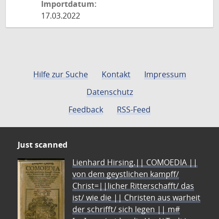
Importdatum:
17.03.2022
Hilfe zur Suche
Kontakt
Impressum
Datenschutz
Feedback
RSS-Feed
Just scanned
Lienhard Hirsing.|| COMOEDIA ||
von dem geystlichen kampff/
Christ=||licher Ritterschafft/ das
ist/ wie die || Christen aus warheit
der schrifft/ sich legen || m#