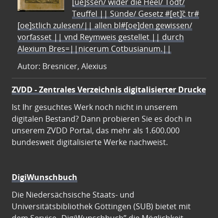
[ue]ssen/ wider die Heel/ Todt/
Teuffel || Sünde/ Gesetz #[et]c̃ tr#
[oe]stlich zulesen/|| allen bl#[oe]den gewissen/
vorfasset || vnd Reymweis gestellet || durch
Alexium Bres=||nicerum Cotbusianum.||
Autor: Bresnicer, Alexius
ZVDD - Zentrales Verzeichnis digitalisierter Drucke
Ist Ihr gesuchtes Werk noch nicht in unserem
digitalen Bestand? Dann probieren Sie es doch in
unserem ZVDD Portal, das mehr als 1.600.000
bundesweit digitalisierte Werke nachweist.
DigiWunschbuch
Die Niedersächsische Staats- und
Universitätsbibliothek Göttingen (SUB) bietet mit