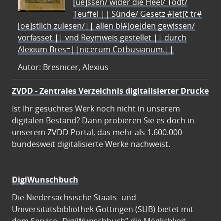
[ue]ssen/ wider die Heel/ Todt/
Teuffel || Sünde/ Gesetz #[et]c̃ tr#
[oe]stlich zulesen/|| allen bl#[oe]den gewissen/
vorfasset || vnd Reymweis gestellet || durch
Alexium Bres=||nicerum Cotbusianum.||
Autor: Bresnicer, Alexius
ZVDD - Zentrales Verzeichnis digitalisierter Drucke
Ist Ihr gesuchtes Werk noch nicht in unserem
digitalen Bestand? Dann probieren Sie es doch in
unserem ZVDD Portal, das mehr als 1.600.000
bundesweit digitalisierte Werke nachweist.
DigiWunschbuch
Die Niedersächsische Staats- und
Universitätsbibliothek Göttingen (SUB) bietet mit