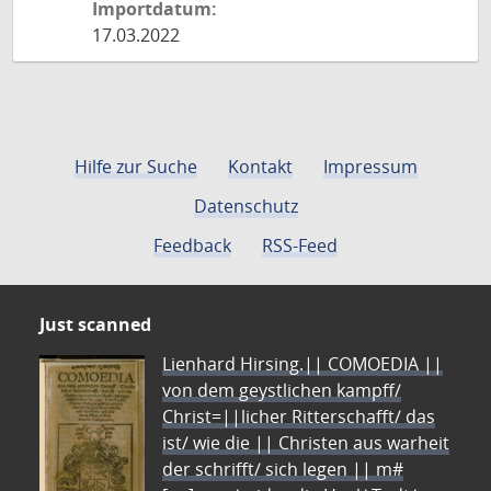
Importdatum:
17.03.2022
Hilfe zur Suche
Kontakt
Impressum
Datenschutz
Feedback
RSS-Feed
Just scanned
Lienhard Hirsing.|| COMOEDIA ||
von dem geystlichen kampff/
Christ=||licher Ritterschafft/ das
ist/ wie die || Christen aus warheit
der schrifft/ sich legen || m#