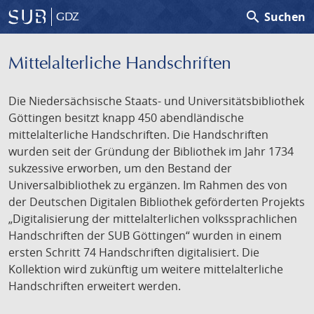
search
Suchen
GDZ
Mittelalterliche Handschriften
Die Niedersächsische Staats- und Universitätsbibliothek
Göttingen besitzt knapp 450 abendländische
mittelalterliche Handschriften. Die Handschriften
wurden seit der Gründung der Bibliothek im Jahr 1734
sukzessive erworben, um den Bestand der
Universalbibliothek zu ergänzen. Im Rahmen des von
der Deutschen Digitalen Bibliothek geförderten Projekts
„Digitalisierung der mittelalterlichen volkssprachlichen
Handschriften der SUB Göttingen“ wurden in einem
ersten Schritt 74 Handschriften digitalisiert. Die
Kollektion wird zukünftig um weitere mittelalterliche
Handschriften erweitert werden.