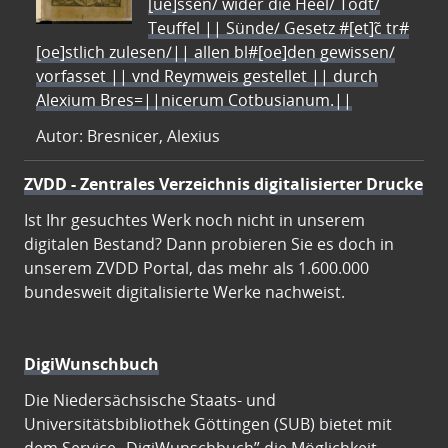
[ue]ssen/ wider die Heel/ Todt/
Teuffel || Sünde/ Gesetz #[et]c̃ tr#
[oe]stlich zulesen/|| allen bl#[oe]den gewissen/
vorfasset || vnd Reymweis gestellet || durch
Alexium Bres=||nicerum Cotbusianum.||
Autor: Bresnicer, Alexius
ZVDD - Zentrales Verzeichnis digitalisierter Drucke
Ist Ihr gesuchtes Werk noch nicht in unserem
digitalen Bestand? Dann probieren Sie es doch in
unserem ZVDD Portal, das mehr als 1.600.000
bundesweit digitalisierte Werke nachweist.
DigiWunschbuch
Die Niedersächsische Staats- und
Universitätsbibliothek Göttingen (SUB) bietet mit