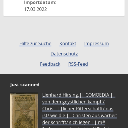
Importdatum:
17.03.2022
Hilfe zur Suche
Kontakt
Impressum
Datenschutz
Feedback
RSS-Feed
Just scanned
Lienhard Hirsing.|| COMOEDIA ||
von dem geystlichen kampff/
Christ=||licher Ritterschafft/ das
ist/ wie die || Christen aus warheit
der schrifft/ sich legen || m#