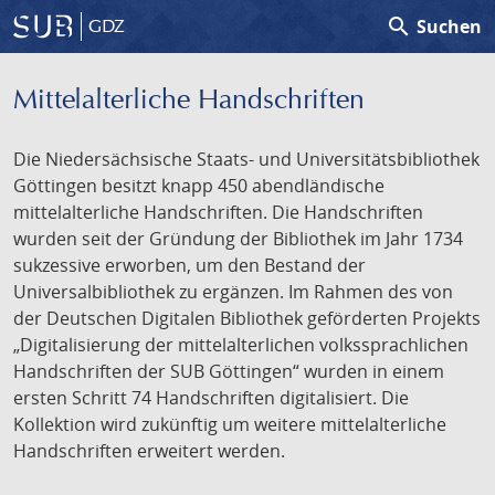
search
Suchen
GDZ
Mittelalterliche Handschriften
Die Niedersächsische Staats- und Universitätsbibliothek
Göttingen besitzt knapp 450 abendländische
mittelalterliche Handschriften. Die Handschriften
wurden seit der Gründung der Bibliothek im Jahr 1734
sukzessive erworben, um den Bestand der
Universalbibliothek zu ergänzen. Im Rahmen des von
der Deutschen Digitalen Bibliothek geförderten Projekts
„Digitalisierung der mittelalterlichen volkssprachlichen
Handschriften der SUB Göttingen“ wurden in einem
ersten Schritt 74 Handschriften digitalisiert. Die
Kollektion wird zukünftig um weitere mittelalterliche
Handschriften erweitert werden.