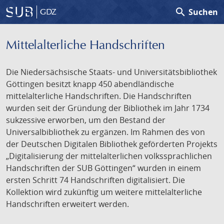
search
Suchen
GDZ
Mittelalterliche Handschriften
Die Niedersächsische Staats- und Universitätsbibliothek
Göttingen besitzt knapp 450 abendländische
mittelalterliche Handschriften. Die Handschriften
wurden seit der Gründung der Bibliothek im Jahr 1734
sukzessive erworben, um den Bestand der
Universalbibliothek zu ergänzen. Im Rahmen des von
der Deutschen Digitalen Bibliothek geförderten Projekts
„Digitalisierung der mittelalterlichen volkssprachlichen
Handschriften der SUB Göttingen“ wurden in einem
ersten Schritt 74 Handschriften digitalisiert. Die
Kollektion wird zukünftig um weitere mittelalterliche
Handschriften erweitert werden.