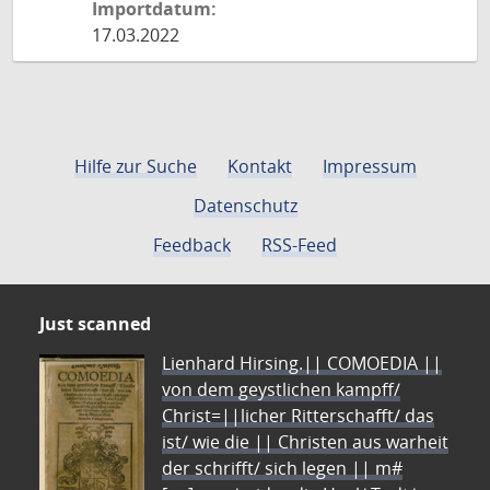
Importdatum:
17.03.2022
Hilfe zur Suche
Kontakt
Impressum
Datenschutz
Feedback
RSS-Feed
Just scanned
Lienhard Hirsing.|| COMOEDIA ||
von dem geystlichen kampff/
Christ=||licher Ritterschafft/ das
ist/ wie die || Christen aus warheit
der schrifft/ sich legen || m#