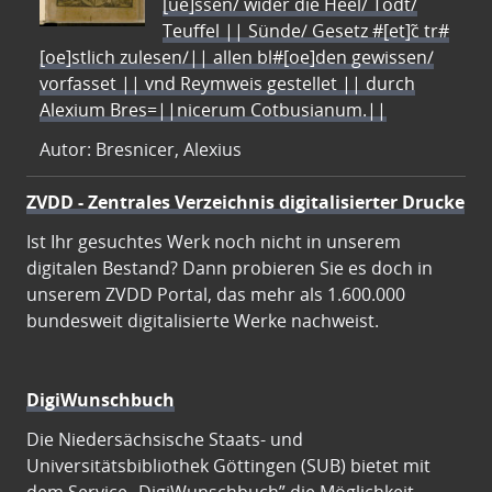
[ue]ssen/ wider die Heel/ Todt/
Teuffel || Sünde/ Gesetz #[et]c̃ tr#
[oe]stlich zulesen/|| allen bl#[oe]den gewissen/
vorfasset || vnd Reymweis gestellet || durch
Alexium Bres=||nicerum Cotbusianum.||
Autor: Bresnicer, Alexius
ZVDD - Zentrales Verzeichnis digitalisierter Drucke
Ist Ihr gesuchtes Werk noch nicht in unserem
digitalen Bestand? Dann probieren Sie es doch in
unserem ZVDD Portal, das mehr als 1.600.000
bundesweit digitalisierte Werke nachweist.
DigiWunschbuch
Die Niedersächsische Staats- und
Universitätsbibliothek Göttingen (SUB) bietet mit