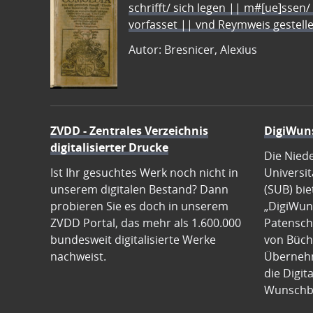
schrifft/ sich legen || m#[ue]ssen/
vorfasset || vnd Reymweis gestel
Autor: Bresnicer, Alexius
ZVDD - Zentrales Verzeichnis
DigiWun
digitalisierter Drucke
Die Nied
Ist Ihr gesuchtes Werk noch nicht in
Universit
unserem digitalen Bestand? Dann
(SUB) bie
probieren Sie es doch in unserem
„DigiWun
ZVDD Portal, das mehr als 1.600.000
Patenscha
bundesweit digitalisierte Werke
von Büch
nachweist.
Übernehm
die Digit
Wunschb