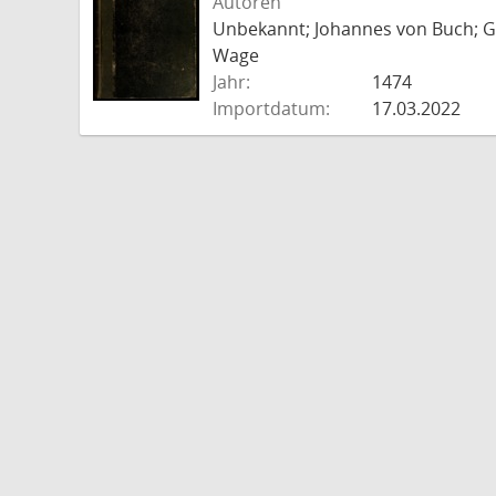
Autoren
Unbekannt; Johannes von Buch; Go
Wage
Jahr:
1474
Importdatum:
17.03.2022