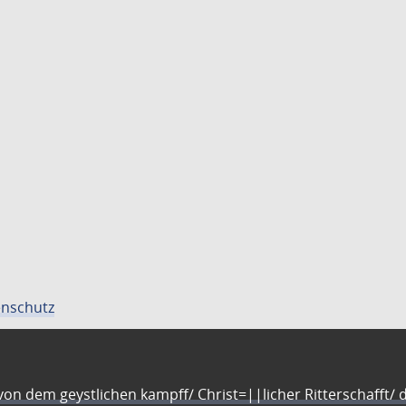
nschutz
n dem geystlichen kampff/ Christ=||licher Ritterschafft/ da