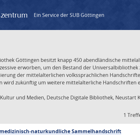
gszentrum
Ein Service der SUB Göttingen
liothek Göttingen besitzt knapp 450 abendländische mittela
ukzessive erworben, um den Bestand der Universalbibliothe
lisierung der mittelalterlichen volkssprachlichen Handschri
ion wird zukünftig um weitere mittelalterliche Handschriften
ultur und Medien, Deutsche Digitale Bibliothek, Neustart 
1 Treff
sch-medizinisch-naturkundliche Sammelhandschrift