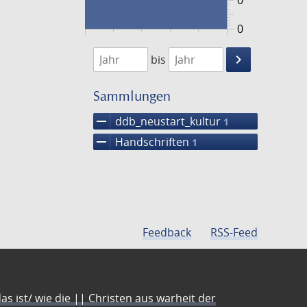
0
0
1474
1475
keyboard_arrow_right
bis
Suche
einschränke
Sammlungen
remove
ddb_neustart_kultur
1
remove
Handschriften
1
Feedback
RSS-Feed
s ist/ wie die || Christen aus warheit der