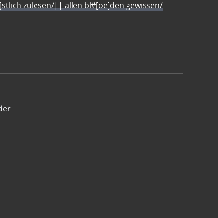
e]stlich zulesen/|| allen bl#[oe]den gewissen/
der