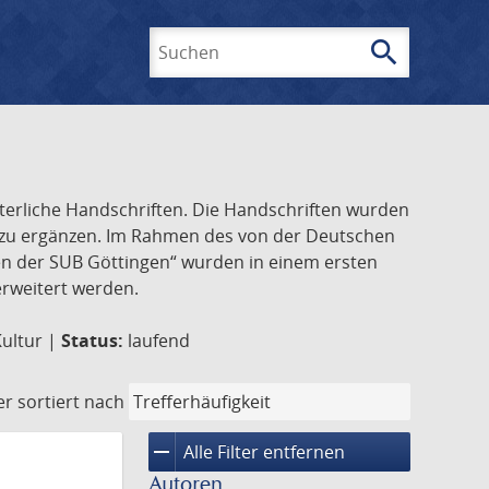
search
Suchen
lterliche Handschriften. Die Handschriften wurden
k zu ergänzen. Im Rahmen des von der Deutschen
ften der SUB Göttingen“ wurden in einem ersten
 erweitert werden.
Kultur |
Status:
laufend
er
sortiert nach
remove
Alle Filter entfernen
Autoren