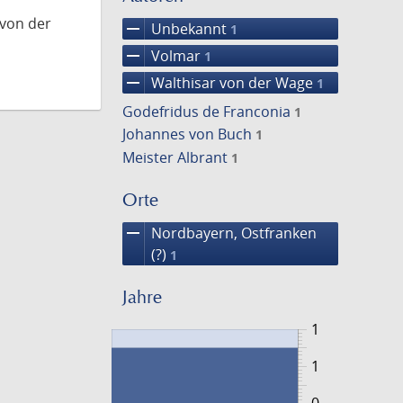
 von der
remove
Unbekannt
1
remove
Volmar
1
remove
Walthisar von der Wage
1
Godefridus de Franconia
1
Johannes von Buch
1
Meister Albrant
1
Orte
remove
Nordbayern, Ostfranken
(?)
1
Jahre
1
1