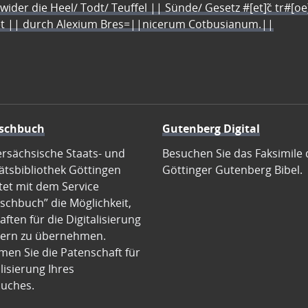
 wider die Heel/ Todt/ Teuffel || Sünde/ Gesetz #[et]c̃ tr#[o
let || durch Alexium Bres=||nicerum Cotbusianum.||
schbuch
Gutenberg Digital
ersächsische Staats- und
Besuchen Sie das Faksimile 
ätsbibliothek Göttingen
Göttinger Gutenberg Bibel.
tet mit dem Service
schbuch” die Möglichkeit,
ften für die Digitalisierung
ern zu übernehmen.
en Sie die Patenschaft für
alisierung Ihres
uches.