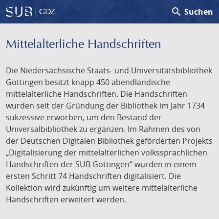
search
Suchen
GDZ
Mittelalterliche Handschriften
Die Niedersächsische Staats- und Universitätsbibliothek
Göttingen besitzt knapp 450 abendländische
mittelalterliche Handschriften. Die Handschriften
wurden seit der Gründung der Bibliothek im Jahr 1734
sukzessive erworben, um den Bestand der
Universalbibliothek zu ergänzen. Im Rahmen des von
der Deutschen Digitalen Bibliothek geförderten Projekts
„Digitalisierung der mittelalterlichen volkssprachlichen
Handschriften der SUB Göttingen“ wurden in einem
ersten Schritt 74 Handschriften digitalisiert. Die
Kollektion wird zukünftig um weitere mittelalterliche
Handschriften erweitert werden.