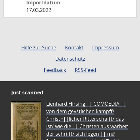
Importdatum:
17.03.2022
Hilfe zur Suche
Kontakt
Impressum
Datenschutz
Feedback
RSS-Feed
Just scanned
Lienhard Hirsing.|| COMOEDIA ||
von dem geystlichen kampff/
Christ=||licher Ritterschafft/ das
ist/ wie die || Christen aus warheit
der schrifft/ sich legen || m#