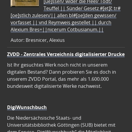
[ue]ssen/ wider die Heel/ Todt/
Teuffel || Sünde/ Gesetz #[et]c̃ tr#
[oe]stlich zulesen/|| allen bl#[oe]den gewissen/
vorfasset || vnd Reymweis gestellet || durch
Alexium Bres=||nicerum Cotbusianum.||
Autor: Bresnicer, Alexius
ZVDD - Zentrales Verzeichnis digitalisierter Drucke
Ist Ihr gesuchtes Werk noch nicht in unserem
digitalen Bestand? Dann probieren Sie es doch in
unserem ZVDD Portal, das mehr als 1.600.000
bundesweit digitalisierte Werke nachweist.
DigiWunschbuch
Die Niedersächsische Staats- und
Universitätsbibliothek Göttingen (SUB) bietet mit