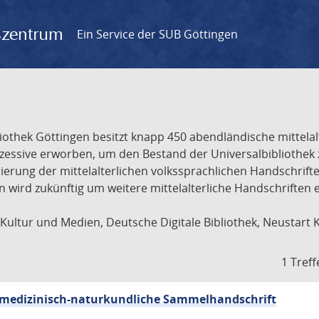
gszentrum
Ein Service der SUB Göttingen
liothek Göttingen besitzt knapp 450 abendländische mittela
ukzessive erworben, um den Bestand der Universalbibliothe
lisierung der mittelalterlichen volkssprachlichen Handschri
ion wird zukünftig um weitere mittelalterliche Handschriften
ultur und Medien, Deutsche Digitale Bibliothek, Neustart 
1 Treff
sch-medizinisch-naturkundliche Sammelhandschrift