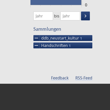
0
1474
1475
keyboard_arrow_right
bis
Suche
einschränke
Sammlungen
remove
ddb_neustart_kultur
1
remove
Handschriften
1
Feedback
RSS-Feed