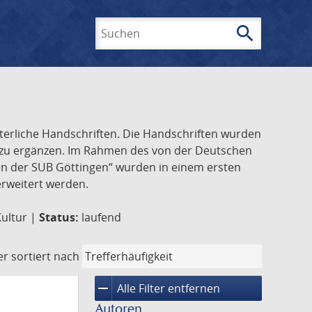
search
Suchen
lterliche Handschriften. Die Handschriften wurden
k zu ergänzen. Im Rahmen des von der Deutschen
ften der SUB Göttingen“ wurden in einem ersten
 erweitert werden.
Kultur |
Status:
laufend
er
sortiert nach
remove
Alle Filter entfernen
Autoren