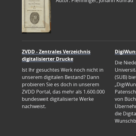
Autor: Pfenninger, Johann Konrad
ZVDD - Zentrales Verzeichnis
DigiWun
digitalisierter Drucke
Die Nied
Ist Ihr gesuchtes Werk noch nicht in
Universit
unserem digitalen Bestand? Dann
(SUB) bie
probieren Sie es doch in unserem
„DigiWun
ZVDD Portal, das mehr als 1.600.000
Patenscha
bundesweit digitalisierte Werke
von Büch
nachweist.
Übernehm
die Digit
Wunschb