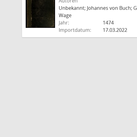
Autoren
Unbekannt; Johannes von Buch; Go
Wage
Jahr:
1474
Importdatum:
17.03.2022