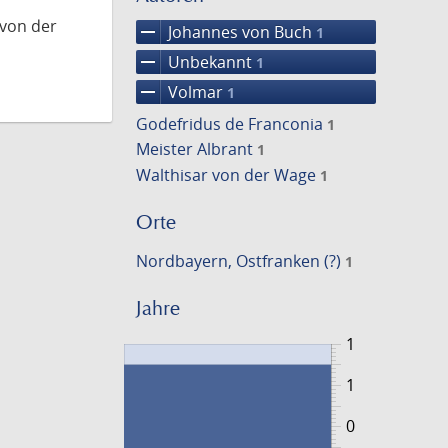
 von der
remove
Johannes von Buch
1
remove
Unbekannt
1
remove
Volmar
1
Godefridus de Franconia
1
Meister Albrant
1
Walthisar von der Wage
1
Orte
Nordbayern, Ostfranken (?)
1
Jahre
1
1
0