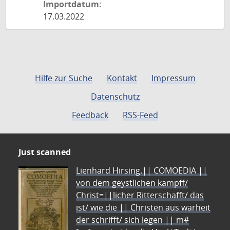
Importdatum:
17.03.2022
Hilfe zur Suche
Kontakt
Impressum
Datenschutz
Feedback
RSS-Feed
Just scanned
Lienhard Hirsing.|| COMOEDIA ||
von dem geystlichen kampff/
Christ=||licher Ritterschafft/ das
ist/ wie die || Christen aus warheit
der schrifft/ sich legen || m#