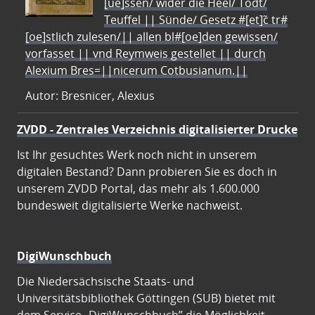
[ue]ssen/ wider die Heel/ Todt/
Teuffel || Sünde/ Gesetz #[et]c̃ tr#
[oe]stlich zulesen/|| allen bl#[oe]den gewissen/
vorfasset || vnd Reymweis gestellet || durch
Alexium Bres=||nicerum Cotbusianum.||
Autor: Bresnicer, Alexius
ZVDD - Zentrales Verzeichnis digitalisierter Drucke
Ist Ihr gesuchtes Werk noch nicht in unserem
digitalen Bestand? Dann probieren Sie es doch in
unserem ZVDD Portal, das mehr als 1.600.000
bundesweit digitalisierte Werke nachweist.
DigiWunschbuch
Die Niedersächsische Staats- und
Universitätsbibliothek Göttingen (SUB) bietet mit