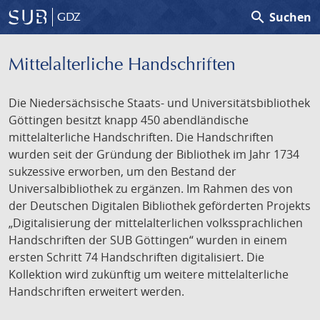
search
Suchen
GDZ
Mittelalterliche Handschriften
Die Niedersächsische Staats- und Universitätsbibliothek
Göttingen besitzt knapp 450 abendländische
mittelalterliche Handschriften. Die Handschriften
wurden seit der Gründung der Bibliothek im Jahr 1734
sukzessive erworben, um den Bestand der
Universalbibliothek zu ergänzen. Im Rahmen des von
der Deutschen Digitalen Bibliothek geförderten Projekts
„Digitalisierung der mittelalterlichen volkssprachlichen
Handschriften der SUB Göttingen“ wurden in einem
ersten Schritt 74 Handschriften digitalisiert. Die
Kollektion wird zukünftig um weitere mittelalterliche
Handschriften erweitert werden.