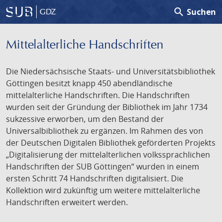
search
Suchen
GDZ
Mittelalterliche Handschriften
Die Niedersächsische Staats- und Universitätsbibliothek
Göttingen besitzt knapp 450 abendländische
mittelalterliche Handschriften. Die Handschriften
wurden seit der Gründung der Bibliothek im Jahr 1734
sukzessive erworben, um den Bestand der
Universalbibliothek zu ergänzen. Im Rahmen des von
der Deutschen Digitalen Bibliothek geförderten Projekts
„Digitalisierung der mittelalterlichen volkssprachlichen
Handschriften der SUB Göttingen“ wurden in einem
ersten Schritt 74 Handschriften digitalisiert. Die
Kollektion wird zukünftig um weitere mittelalterliche
Handschriften erweitert werden.