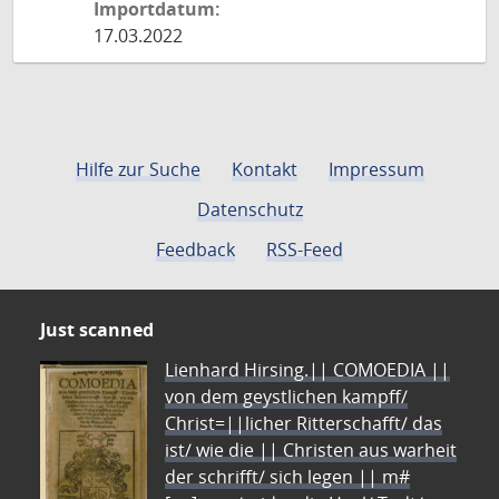
Importdatum:
17.03.2022
Hilfe zur Suche
Kontakt
Impressum
Datenschutz
Feedback
RSS-Feed
Just scanned
Lienhard Hirsing.|| COMOEDIA ||
von dem geystlichen kampff/
Christ=||licher Ritterschafft/ das
ist/ wie die || Christen aus warheit
der schrifft/ sich legen || m#