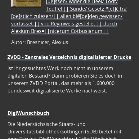
[ue]ssen/ wider die Heel/ Todt/
Teuffel || Sünde/ Gesetz #[et]c̃ tr#
[oe]stlich zulesen/|| allen bl#[oe]den gewissen/
vorfasset || vnd Reymweis gestellet || durch
Alexium Bres=||nicerum Cotbusianum.||
Autor: Bresnicer, Alexius
ZVDD - Zentrales Verzeichnis digitalisierter Drucke
Ist Ihr gesuchtes Werk noch nicht in unserem
digitalen Bestand? Dann probieren Sie es doch in
unserem ZVDD Portal, das mehr als 1.600.000
bundesweit digitalisierte Werke nachweist.
DigiWunschbuch
Die Niedersächsische Staats- und
Universitätsbibliothek Göttingen (SUB) bietet mit