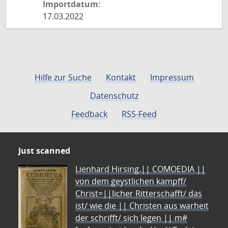
Importdatum:
17.03.2022
Hilfe zur Suche
Kontakt
Impressum
Datenschutz
Feedback
RSS-Feed
Just scanned
Lienhard Hirsing.|| COMOEDIA ||
von dem geystlichen kampff/
Christ=||licher Ritterschafft/ das
ist/ wie die || Christen aus warheit
der schrifft/ sich legen || m#