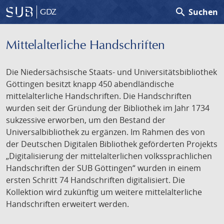
search
Suchen
GDZ
Mittelalterliche Handschriften
Die Niedersächsische Staats- und Universitätsbibliothek
Göttingen besitzt knapp 450 abendländische
mittelalterliche Handschriften. Die Handschriften
wurden seit der Gründung der Bibliothek im Jahr 1734
sukzessive erworben, um den Bestand der
Universalbibliothek zu ergänzen. Im Rahmen des von
der Deutschen Digitalen Bibliothek geförderten Projekts
„Digitalisierung der mittelalterlichen volkssprachlichen
Handschriften der SUB Göttingen“ wurden in einem
ersten Schritt 74 Handschriften digitalisiert. Die
Kollektion wird zukünftig um weitere mittelalterliche
Handschriften erweitert werden.