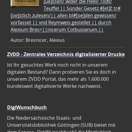
[ue]ssen/ wider die Heel/ Todt/
Teuffel || Sünde/ Gesetz #[et]c̃ tr#
[oe]stlich zulesen/|| allen bl#[oe]den gewissen/
vorfasset || vnd Reymweis gestellet || durch
Alexium Bres=||nicerum Cotbusianum.||
Autor: Bresnicer, Alexius
ZVDD - Zentrales Verzeichnis digitalisierter Drucke
Ist Ihr gesuchtes Werk noch nicht in unserem
digitalen Bestand? Dann probieren Sie es doch in
unserem ZVDD Portal, das mehr als 1.600.000
bundesweit digitalisierte Werke nachweist.
DigiWunschbuch
Die Niedersächsische Staats- und
Universitätsbibliothek Göttingen (SUB) bietet mit