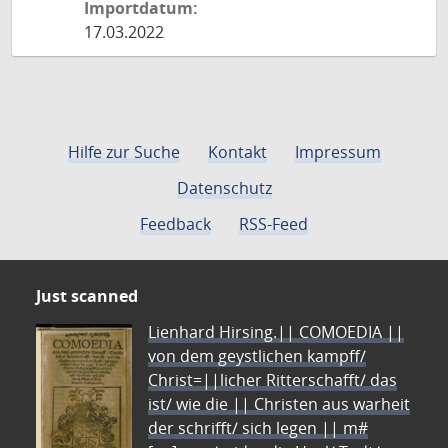
Importdatum:
17.03.2022
Hilfe zur Suche
Kontakt
Impressum
Datenschutz
Feedback
RSS-Feed
Just scanned
Lienhard Hirsing.|| COMOEDIA ||
von dem geystlichen kampff/
Christ=||licher Ritterschafft/ das
ist/ wie die || Christen aus warheit
der schrifft/ sich legen || m#