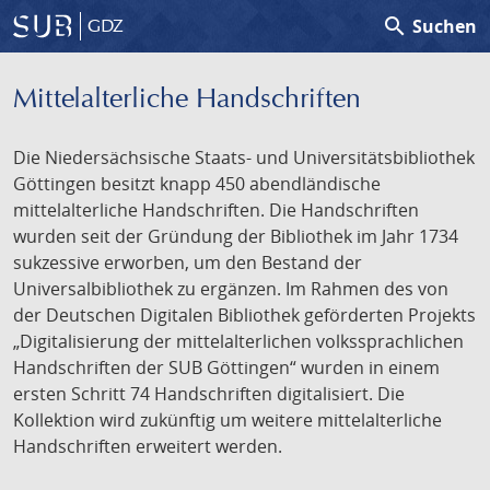
search
Suchen
GDZ
Mittelalterliche Handschriften
Die Niedersächsische Staats- und Universitätsbibliothek
Göttingen besitzt knapp 450 abendländische
mittelalterliche Handschriften. Die Handschriften
wurden seit der Gründung der Bibliothek im Jahr 1734
sukzessive erworben, um den Bestand der
Universalbibliothek zu ergänzen. Im Rahmen des von
der Deutschen Digitalen Bibliothek geförderten Projekts
„Digitalisierung der mittelalterlichen volkssprachlichen
Handschriften der SUB Göttingen“ wurden in einem
ersten Schritt 74 Handschriften digitalisiert. Die
Kollektion wird zukünftig um weitere mittelalterliche
Handschriften erweitert werden.