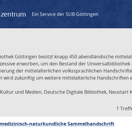
gszentrum
Ein Service der SUB Göttingen
liothek Göttingen besitzt knapp 450 abendländische mittela
ukzessive erworben, um den Bestand der Universalbibliothe
lisierung der mittelalterlichen volkssprachlichen Handschri
ion wird zukünftig um weitere mittelalterliche Handschriften
ultur und Medien, Deutsche Digitale Bibliothek, Neustart 
1 Treff
sch-medizinisch-naturkundliche Sammelhandschrift