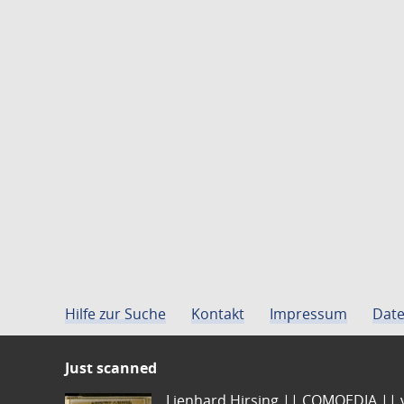
Hilfe zur Suche
Kontakt
Impressum
Date
Just scanned
Lienhard Hirsing.|| COMOEDIA || vo