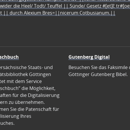
 wider die Heel/ Todt/ Teuffel || Sünde/ Gesetz #[et]c̃ tr#[o
let || durch Alexium Bres=||nicerum Cotbusianum.||
schbuch
Gutenberg Digital
ersächsische Staats- und
Besuchen Sie das Faksimile 
ätsbibliothek Göttingen
Göttinger Gutenberg Bibel.
tet mit dem Service
schbuch” die Möglichkeit,
ften für die Digitalisierung
ern zu übernehmen.
en Sie die Patenschaft für
alisierung Ihres
uches.