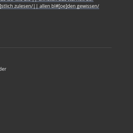
e]stlich zulesen/|| allen bl#[oe]den gewissen/
der