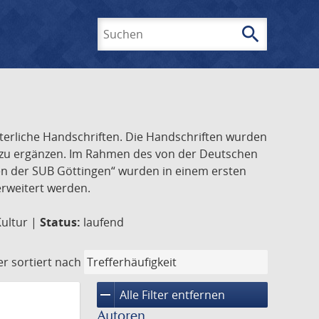
search
Suchen
lterliche Handschriften. Die Handschriften wurden
k zu ergänzen. Im Rahmen des von der Deutschen
ften der SUB Göttingen“ wurden in einem ersten
 erweitert werden.
Kultur |
Status:
laufend
er
sortiert nach
remove
Alle Filter entfernen
Autoren