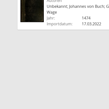
Autoren
Unbekannt; Johannes von Buch; Go
Wage
Jahr:
1474
Importdatum:
17.03.2022