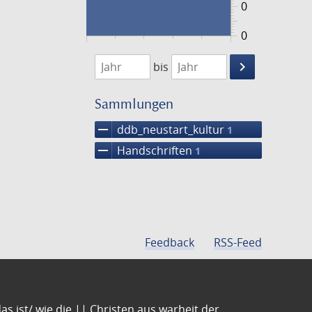
0
0
1474
1475
keyboard_arrow_right
bis
Suche
einschränke
Sammlungen
remove
ddb_neustart_kultur
1
remove
Handschriften
1
Feedback
RSS-Feed
s ist/ wie die || Christen aus warheit der