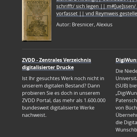
schrifft/ sich legen || m#[ue]ssen/
vorfasset || vnd Reymweis gestel
Autor: Bresnicer, Alexius
ZVDD - Zentrales Verzeichnis
DigiWun
digitalisierter Drucke
Die Nied
Ist Ihr gesuchtes Werk noch nicht in
Universit
unserem digitalen Bestand? Dann
(SUB) bie
probieren Sie es doch in unserem
„DigiWun
ZVDD Portal, das mehr als 1.600.000
Patenscha
bundesweit digitalisierte Werke
von Büch
nachweist.
Übernehm
die Digit
Wunschb