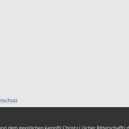
nschutz
n dem geystlichen kampff/ Christ=||licher Ritterschafft/ da