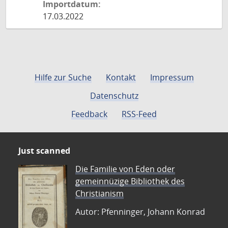
Importdatum:
17.03.2022
Hilfe zur Suche
Kontakt
Impressum
Datenschutz
Feedback
RSS-Feed
Just scanned
Die Familie von Eden oder
gemeinnüzige Bibliothek des
Christianism
Autor: Pfenninger, Johann Konrad