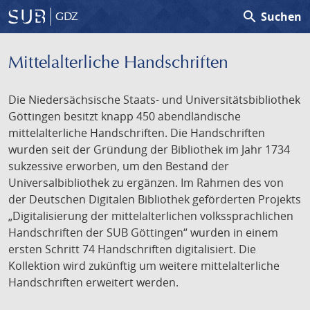
search
Suchen
GDZ
Mittelalterliche Handschriften
Die Niedersächsische Staats- und Universitätsbibliothek
Göttingen besitzt knapp 450 abendländische
mittelalterliche Handschriften. Die Handschriften
wurden seit der Gründung der Bibliothek im Jahr 1734
sukzessive erworben, um den Bestand der
Universalbibliothek zu ergänzen. Im Rahmen des von
der Deutschen Digitalen Bibliothek geförderten Projekts
„Digitalisierung der mittelalterlichen volkssprachlichen
Handschriften der SUB Göttingen“ wurden in einem
ersten Schritt 74 Handschriften digitalisiert. Die
Kollektion wird zukünftig um weitere mittelalterliche
Handschriften erweitert werden.