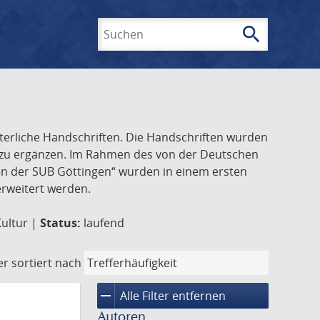
search
Suchen
lterliche Handschriften. Die Handschriften wurden
k zu ergänzen. Im Rahmen des von der Deutschen
ften der SUB Göttingen“ wurden in einem ersten
 erweitert werden.
Kultur |
Status:
laufend
er
sortiert nach
remove
Alle Filter entfernen
Autoren