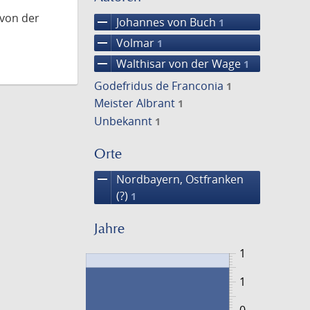
 von der
remove
Johannes von Buch
1
remove
Volmar
1
remove
Walthisar von der Wage
1
Godefridus de Franconia
1
Meister Albrant
1
Unbekannt
1
Orte
remove
Nordbayern, Ostfranken
(?)
1
Jahre
1
1