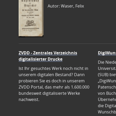
Autor: Waser, Felix
ZVDD - Zentrales Verzeichnis
DigiWun
digitalisierter Drucke
Die Nied
Ist Ihr gesuchtes Werk noch nicht in
Universit
unserem digitalen Bestand? Dann
(SUB) bie
probieren Sie es doch in unserem
„DigiWun
ZVDD Portal, das mehr als 1.600.000
Patenscha
bundesweit digitalisierte Werke
von Büch
nachweist.
Übernehm
die Digit
Wunschb