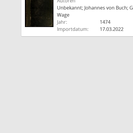
Autoren
Unbekannt; Johannes von Buch; Go
Wage
Jahr:
1474
Importdatum:
17.03.2022