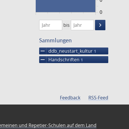
0
0
1474
1475
keyboard_arrow_right
bis
Suche
einschränke
Sammlungen
remove
ddb_neustart_kultur
1
remove
Handschriften
1
Feedback
RSS-Feed
emeinen und Repetier-Schulen auf dem Land