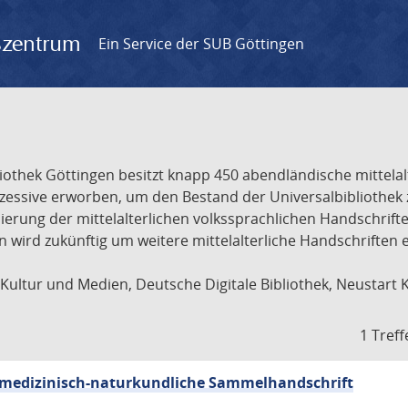
gszentrum
Ein Service der SUB Göttingen
liothek Göttingen besitzt knapp 450 abendländische mittela
ukzessive erworben, um den Bestand der Universalbibliothe
lisierung der mittelalterlichen volkssprachlichen Handschri
ion wird zukünftig um weitere mittelalterliche Handschriften
ultur und Medien, Deutsche Digitale Bibliothek, Neustart 
1 Treff
sch-medizinisch-naturkundliche Sammelhandschrift