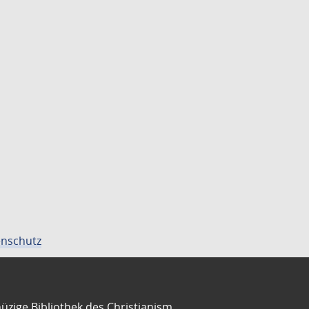
nschutz
üzige Bibliothek des Christianism