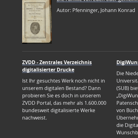
Autor: Pfenninger, Johann Konrad
ZVDD - Zentrales Verzeichnis
DigiWun
digitalisierter Drucke
Die Nied
Ist Ihr gesuchtes Werk noch nicht in
Universit
unserem digitalen Bestand? Dann
(SUB) bie
probieren Sie es doch in unserem
„DigiWun
ZVDD Portal, das mehr als 1.600.000
Patenscha
bundesweit digitalisierte Werke
von Büch
nachweist.
Übernehm
die Digit
Wunschb