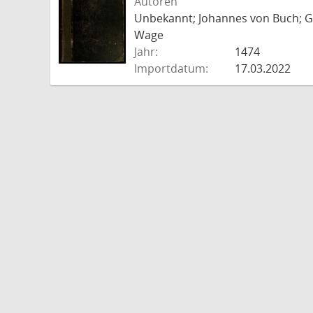
Autoren
Unbekannt; Johannes von Buch; Go
Wage
Jahr:
1474
Importdatum:
17.03.2022