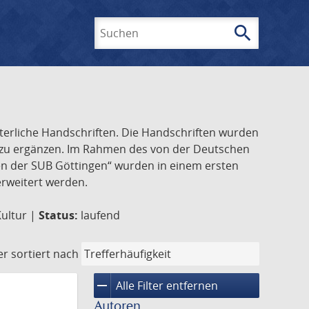
search
Suchen
lterliche Handschriften. Die Handschriften wurden
k zu ergänzen. Im Rahmen des von der Deutschen
ften der SUB Göttingen“ wurden in einem ersten
 erweitert werden.
Kultur |
Status:
laufend
er
sortiert nach
remove
Alle Filter entfernen
Autoren