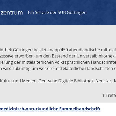
gszentrum
Ein Service der SUB Göttingen
liothek Göttingen besitzt knapp 450 abendländische mittela
ukzessive erworben, um den Bestand der Universalbibliothe
lisierung der mittelalterlichen volkssprachlichen Handschri
ion wird zukünftig um weitere mittelalterliche Handschriften
ultur und Medien, Deutsche Digitale Bibliothek, Neustart 
1 Treff
sch-medizinisch-naturkundliche Sammelhandschrift