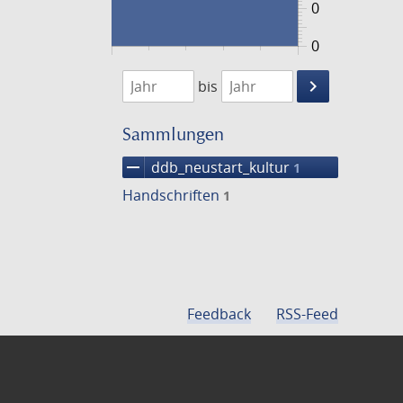
0
0
1474
1475
keyboard_arrow_right
bis
Suche
einschränke
Sammlungen
remove
ddb_neustart_kultur
1
Handschriften
1
Feedback
RSS-Feed