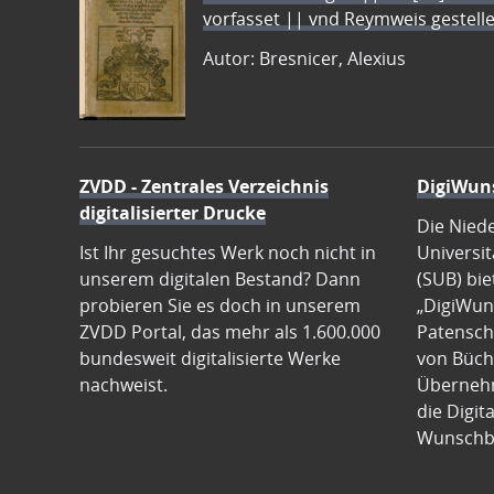
vorfasset || vnd Reymweis gestel
Autor: Bresnicer, Alexius
ZVDD - Zentrales Verzeichnis
DigiWun
digitalisierter Drucke
Die Nied
Ist Ihr gesuchtes Werk noch nicht in
Universit
unserem digitalen Bestand? Dann
(SUB) bie
probieren Sie es doch in unserem
„DigiWun
ZVDD Portal, das mehr als 1.600.000
Patenscha
bundesweit digitalisierte Werke
von Büch
nachweist.
Übernehm
die Digit
Wunschb