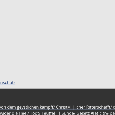
nschutz
n dem geystlichen kampff/ Christ=||licher Ritterschafft/ da
 wider die Heel/ Todt/ Teuffel || Sünde/ Gesetz #[et]c̃ tr#[o