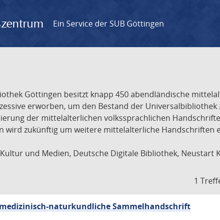
gszentrum
Ein Service der SUB Göttingen
liothek Göttingen besitzt knapp 450 abendländische mittela
ukzessive erworben, um den Bestand der Universalbibliothe
lisierung der mittelalterlichen volkssprachlichen Handschri
ion wird zukünftig um weitere mittelalterliche Handschriften
ultur und Medien, Deutsche Digitale Bibliothek, Neustart 
1 Treff
sch-medizinisch-naturkundliche Sammelhandschrift