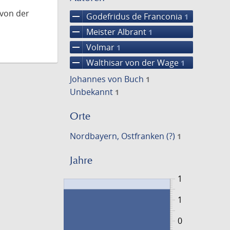
 von der
remove
Godefridus de Franconia
1
remove
Meister Albrant
1
remove
Volmar
1
remove
Walthisar von der Wage
1
Johannes von Buch
1
Unbekannt
1
Orte
Nordbayern, Ostfranken (?)
1
Jahre
1
1
0