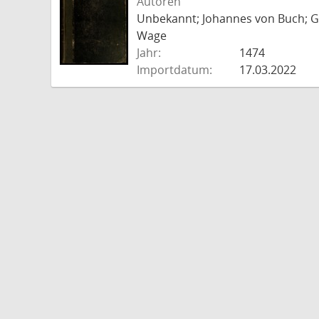
Autoren
Unbekannt; Johannes von Buch; Go
Wage
Jahr:
1474
Importdatum:
17.03.2022