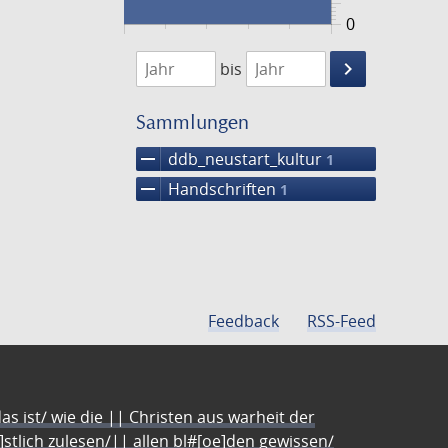
0
1474
1475
keyboard_arrow_right
bis
Suche
einschränke
Sammlungen
remove
ddb_neustart_kultur
1
remove
Handschriften
1
Feedback
RSS-Feed
s ist/ wie die || Christen aus warheit der
e]stlich zulesen/|| allen bl#[oe]den gewissen/