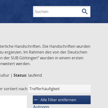
search
Suchen
lterliche Handschriften. Die Handschriften wurden
k zu ergänzen. Im Rahmen des von der Deutschen
ften der SUB Göttingen“ wurden in einem ersten
 erweitert werden.
Kultur |
Status:
laufend
er
sortiert nach
remove
Alle Filter entfernen
Autoren