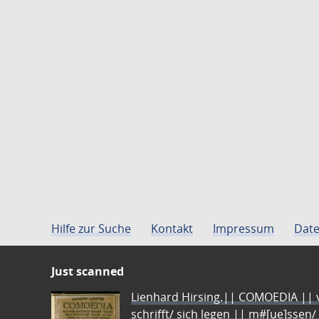
Hilfe zur Suche
Kontakt
Impressum
Date
Just scanned
Lienhard Hirsing.|| COMOEDIA || vo
schrifft/ sich legen || m#[ue]ssen/