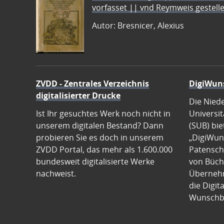
vorfasset || vnd Reymweis gestel
Autor: Bresnicer, Alexius
ZVDD - Zentrales Verzeichnis
DigiWun
digitalisierter Drucke
Die Nied
Ist Ihr gesuchtes Werk noch nicht in
Universit
unserem digitalen Bestand? Dann
(SUB) bie
probieren Sie es doch in unserem
„DigiWun
ZVDD Portal, das mehr als 1.600.000
Patenscha
bundesweit digitalisierte Werke
von Büch
nachweist.
Übernehm
die Digit
Wunschb