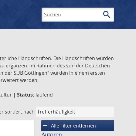
search
Suchen
lterliche Handschriften. Die Handschriften wurden
k zu ergänzen. Im Rahmen des von der Deutschen
ften der SUB Göttingen“ wurden in einem ersten
 erweitert werden.
Kultur |
Status:
laufend
er
sortiert nach
remove
Alle Filter entfernen
Autoren