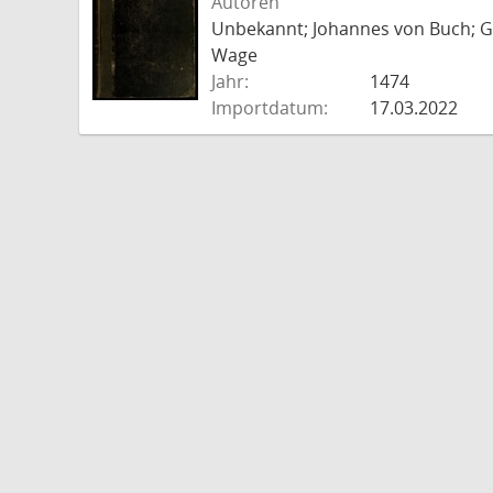
Autoren
Unbekannt; Johannes von Buch; Go
Wage
Jahr:
1474
Importdatum:
17.03.2022