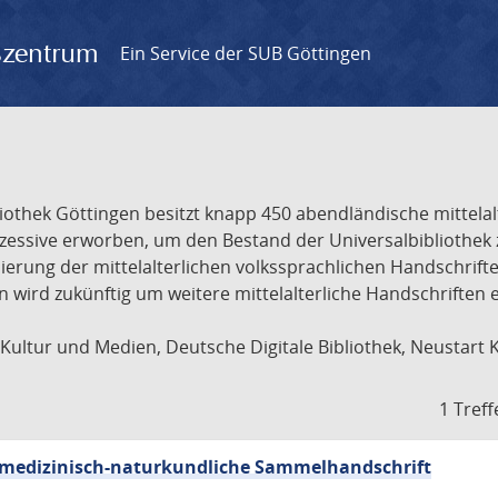
gszentrum
Ein Service der SUB Göttingen
liothek Göttingen besitzt knapp 450 abendländische mittela
ukzessive erworben, um den Bestand der Universalbibliothe
lisierung der mittelalterlichen volkssprachlichen Handschri
ion wird zukünftig um weitere mittelalterliche Handschriften
ultur und Medien, Deutsche Digitale Bibliothek, Neustart 
1 Treff
sch-medizinisch-naturkundliche Sammelhandschrift