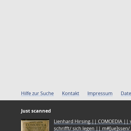
Hilfe zur Suche
Kontakt
Impressum
Date
Just scanned
Lienhard Hirsing.|| COMOEDIA || vo
schrifft/ sich legen || m#[ue]ssen/