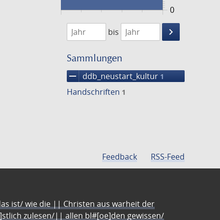
0
1474
1475
keyboard_arrow_right
bis
Suche
einschränke
Sammlungen
remove
ddb_neustart_kultur
1
Handschriften
1
Feedback
RSS-Feed
s ist/ wie die || Christen aus warheit der
e]stlich zulesen/|| allen bl#[oe]den gewissen/