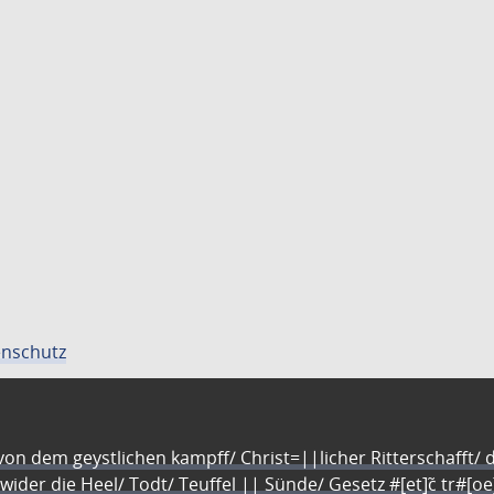
nschutz
n dem geystlichen kampff/ Christ=||licher Ritterschafft/ da
 wider die Heel/ Todt/ Teuffel || Sünde/ Gesetz #[et]c̃ tr#[o