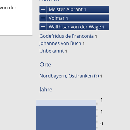
 von der
remove
Meister Albrant
1
remove
Volmar
1
remove
Walthisar von der Wage
1
Godefridus de Franconia
1
Johannes von Buch
1
Unbekannt
1
Orte
Nordbayern, Ostfranken (?)
1
Jahre
1
1
0