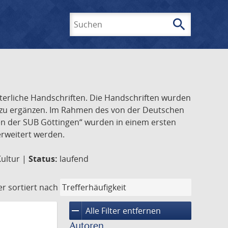
search
Suchen
lterliche Handschriften. Die Handschriften wurden
k zu ergänzen. Im Rahmen des von der Deutschen
ften der SUB Göttingen“ wurden in einem ersten
 erweitert werden.
Kultur |
Status:
laufend
er
sortiert nach
remove
Alle Filter entfernen
Autoren