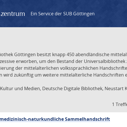
gszentrum
Ein Service der SUB Göttingen
liothek Göttingen besitzt knapp 450 abendländische mittela
ukzessive erworben, um den Bestand der Universalbibliothe
lisierung der mittelalterlichen volkssprachlichen Handschri
ion wird zukünftig um weitere mittelalterliche Handschriften
ultur und Medien, Deutsche Digitale Bibliothek, Neustart 
1 Treff
sch-medizinisch-naturkundliche Sammelhandschrift