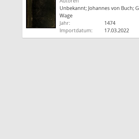
Autoren
Unbekannt; Johannes von Buch; Go
Wage
Jahr:
1474
Importdatum:
17.03.2022