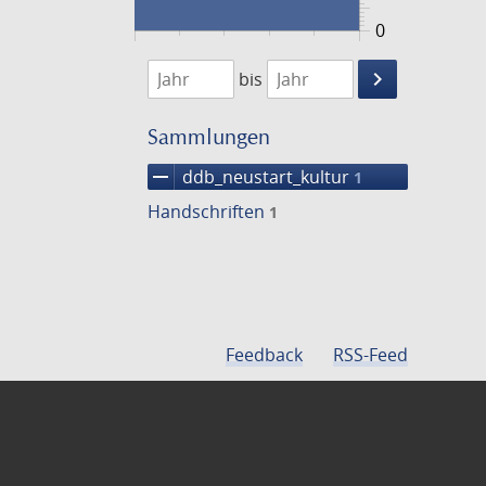
0
1474
1475
keyboard_arrow_right
bis
Suche
einschränke
Sammlungen
remove
ddb_neustart_kultur
1
Handschriften
1
Feedback
RSS-Feed