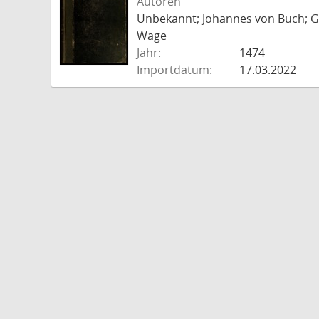
Autoren
Unbekannt; Johannes von Buch; Go
Wage
Jahr:
1474
Importdatum:
17.03.2022