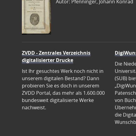
Autor: Pfenninger, Johann Konrad
ZVDD - Zentrales Verzeichnis
DigiWun
digitalisierter Drucke
Die Nied
Ist Ihr gesuchtes Werk noch nicht in
Universit
unserem digitalen Bestand? Dann
(SUB) bie
probieren Sie es doch in unserem
„DigiWun
ZVDD Portal, das mehr als 1.600.000
Patenscha
bundesweit digitalisierte Werke
von Büch
nachweist.
Übernehm
die Digit
Wunschb