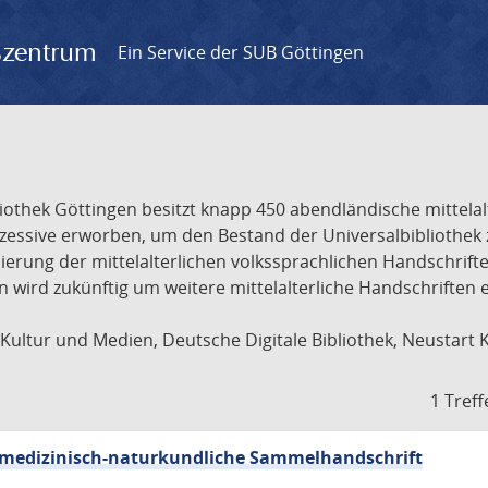
gszentrum
Ein Service der SUB Göttingen
liothek Göttingen besitzt knapp 450 abendländische mittela
ukzessive erworben, um den Bestand der Universalbibliothe
lisierung der mittelalterlichen volkssprachlichen Handschri
ion wird zukünftig um weitere mittelalterliche Handschriften
ultur und Medien, Deutsche Digitale Bibliothek, Neustart 
1 Treff
sch-medizinisch-naturkundliche Sammelhandschrift