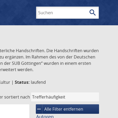
search
Suchen
lterliche Handschriften. Die Handschriften wurden
k zu ergänzen. Im Rahmen des von der Deutschen
ften der SUB Göttingen“ wurden in einem ersten
 erweitert werden.
Kultur |
Status:
laufend
er
sortiert nach
remove
Alle Filter entfernen
Autoren