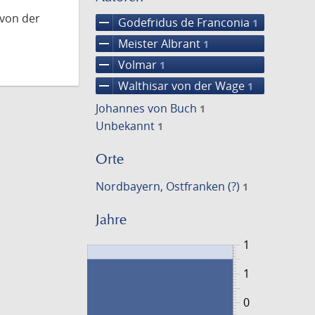
 von der
remove
Godefridus de Franconia
1
remove
Meister Albrant
1
remove
Volmar
1
remove
Walthisar von der Wage
1
Johannes von Buch
1
Unbekannt
1
Orte
Nordbayern, Ostfranken (?)
1
Jahre
1
1
0