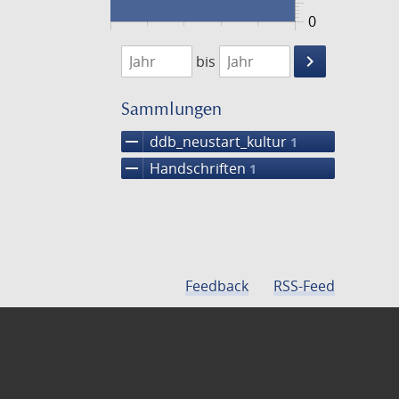
0
1474
1475
keyboard_arrow_right
bis
Suche
einschränke
Sammlungen
remove
ddb_neustart_kultur
1
remove
Handschriften
1
Feedback
RSS-Feed