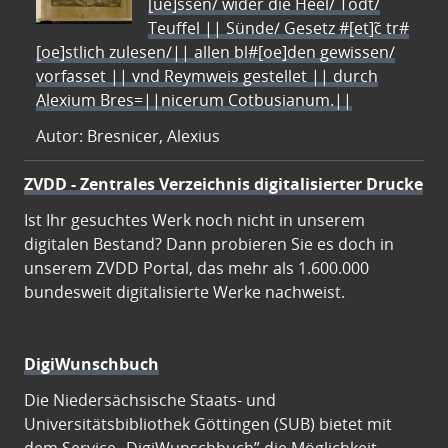
[ue]ssen/ wider die Heel/ Todt/
Teuffel || Sünde/ Gesetz #[et]c̃ tr#
[oe]stlich zulesen/|| allen bl#[oe]den gewissen/
vorfasset || vnd Reymweis gestellet || durch
Alexium Bres=||nicerum Cotbusianum.||
Autor: Bresnicer, Alexius
ZVDD - Zentrales Verzeichnis digitalisierter Drucke
Ist Ihr gesuchtes Werk noch nicht in unserem
digitalen Bestand? Dann probieren Sie es doch in
unserem ZVDD Portal, das mehr als 1.600.000
bundesweit digitalisierte Werke nachweist.
DigiWunschbuch
Die Niedersächsische Staats- und
Universitätsbibliothek Göttingen (SUB) bietet mit