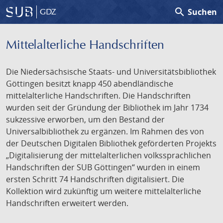
search
Suchen
GDZ
Mittelalterliche Handschriften
Die Niedersächsische Staats- und Universitätsbibliothek
Göttingen besitzt knapp 450 abendländische
mittelalterliche Handschriften. Die Handschriften
wurden seit der Gründung der Bibliothek im Jahr 1734
sukzessive erworben, um den Bestand der
Universalbibliothek zu ergänzen. Im Rahmen des von
der Deutschen Digitalen Bibliothek geförderten Projekts
„Digitalisierung der mittelalterlichen volkssprachlichen
Handschriften der SUB Göttingen“ wurden in einem
ersten Schritt 74 Handschriften digitalisiert. Die
Kollektion wird zukünftig um weitere mittelalterliche
Handschriften erweitert werden.