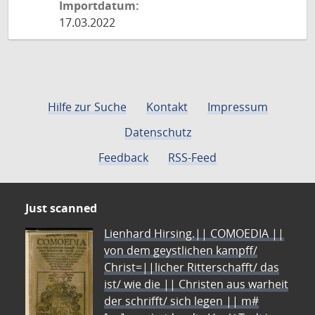
Importdatum:
17.03.2022
Hilfe zur Suche
Kontakt
Impressum
Datenschutz
Feedback
RSS-Feed
Just scanned
Lienhard Hirsing.|| COMOEDIA ||
von dem geystlichen kampff/
Christ=||licher Ritterschafft/ das
ist/ wie die || Christen aus warheit
der schrifft/ sich legen || m#