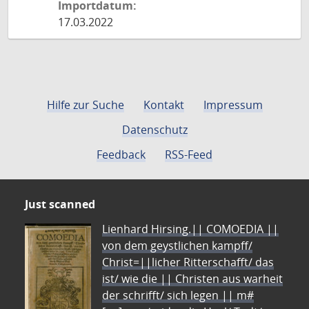
Importdatum:
17.03.2022
Hilfe zur Suche
Kontakt
Impressum
Datenschutz
Feedback
RSS-Feed
Just scanned
Lienhard Hirsing.|| COMOEDIA ||
von dem geystlichen kampff/
Christ=||licher Ritterschafft/ das
ist/ wie die || Christen aus warheit
der schrifft/ sich legen || m#