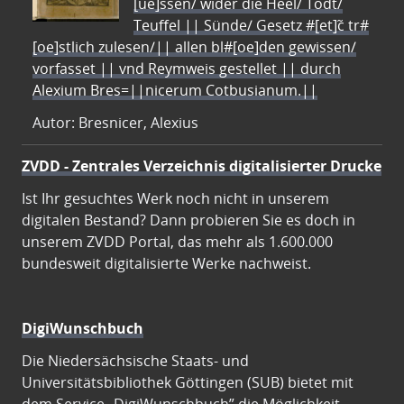
[ue]ssen/ wider die Heel/ Todt/
Teuffel || Sünde/ Gesetz #[et]c̃ tr#
[oe]stlich zulesen/|| allen bl#[oe]den gewissen/
vorfasset || vnd Reymweis gestellet || durch
Alexium Bres=||nicerum Cotbusianum.||
Autor: Bresnicer, Alexius
ZVDD - Zentrales Verzeichnis digitalisierter Drucke
Ist Ihr gesuchtes Werk noch nicht in unserem
digitalen Bestand? Dann probieren Sie es doch in
unserem ZVDD Portal, das mehr als 1.600.000
bundesweit digitalisierte Werke nachweist.
DigiWunschbuch
Die Niedersächsische Staats- und
Universitätsbibliothek Göttingen (SUB) bietet mit