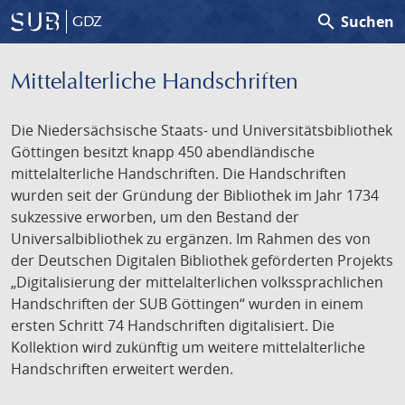
search
Suchen
GDZ
Mittelalterliche Handschriften
Die Niedersächsische Staats- und Universitätsbibliothek
Göttingen besitzt knapp 450 abendländische
mittelalterliche Handschriften. Die Handschriften
wurden seit der Gründung der Bibliothek im Jahr 1734
sukzessive erworben, um den Bestand der
Universalbibliothek zu ergänzen. Im Rahmen des von
der Deutschen Digitalen Bibliothek geförderten Projekts
„Digitalisierung der mittelalterlichen volkssprachlichen
Handschriften der SUB Göttingen“ wurden in einem
ersten Schritt 74 Handschriften digitalisiert. Die
Kollektion wird zukünftig um weitere mittelalterliche
Handschriften erweitert werden.