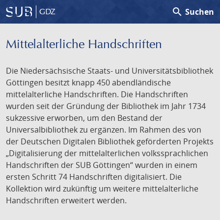
search
Suchen
GDZ
Mittelalterliche Handschriften
Die Niedersächsische Staats- und Universitätsbibliothek
Göttingen besitzt knapp 450 abendländische
mittelalterliche Handschriften. Die Handschriften
wurden seit der Gründung der Bibliothek im Jahr 1734
sukzessive erworben, um den Bestand der
Universalbibliothek zu ergänzen. Im Rahmen des von
der Deutschen Digitalen Bibliothek geförderten Projekts
„Digitalisierung der mittelalterlichen volkssprachlichen
Handschriften der SUB Göttingen“ wurden in einem
ersten Schritt 74 Handschriften digitalisiert. Die
Kollektion wird zukünftig um weitere mittelalterliche
Handschriften erweitert werden.