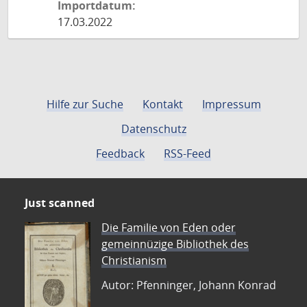
Importdatum:
17.03.2022
Hilfe zur Suche
Kontakt
Impressum
Datenschutz
Feedback
RSS-Feed
Just scanned
Die Familie von Eden oder
gemeinnüzige Bibliothek des
Christianism
Autor: Pfenninger, Johann Konrad