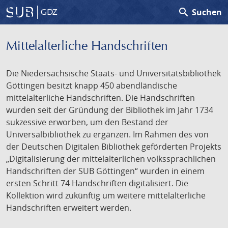
search
Suchen
GDZ
Mittelalterliche Handschriften
Die Niedersächsische Staats- und Universitätsbibliothek
Göttingen besitzt knapp 450 abendländische
mittelalterliche Handschriften. Die Handschriften
wurden seit der Gründung der Bibliothek im Jahr 1734
sukzessive erworben, um den Bestand der
Universalbibliothek zu ergänzen. Im Rahmen des von
der Deutschen Digitalen Bibliothek geförderten Projekts
„Digitalisierung der mittelalterlichen volkssprachlichen
Handschriften der SUB Göttingen“ wurden in einem
ersten Schritt 74 Handschriften digitalisiert. Die
Kollektion wird zukünftig um weitere mittelalterliche
Handschriften erweitert werden.