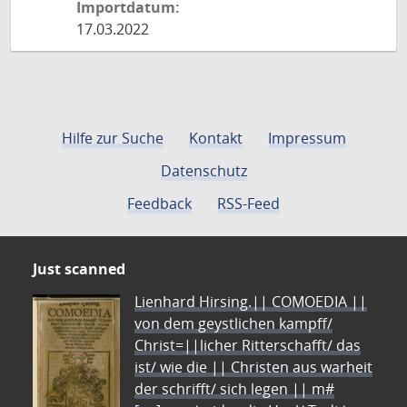
Importdatum:
17.03.2022
Hilfe zur Suche
Kontakt
Impressum
Datenschutz
Feedback
RSS-Feed
Just scanned
Lienhard Hirsing.|| COMOEDIA ||
von dem geystlichen kampff/
Christ=||licher Ritterschafft/ das
ist/ wie die || Christen aus warheit
der schrifft/ sich legen || m#