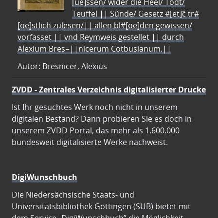
[ue]ssen/ wider die Heel/ Todt/
Teuffel || Sünde/ Gesetz #[et]c̃ tr#
[oe]stlich zulesen/|| allen bl#[oe]den gewissen/
vorfasset || vnd Reymweis gestellet || durch
Alexium Bres=||nicerum Cotbusianum.||
Autor: Bresnicer, Alexius
ZVDD - Zentrales Verzeichnis digitalisierter Drucke
Ist Ihr gesuchtes Werk noch nicht in unserem
digitalen Bestand? Dann probieren Sie es doch in
unserem ZVDD Portal, das mehr als 1.600.000
bundesweit digitalisierte Werke nachweist.
DigiWunschbuch
Die Niedersächsische Staats- und
Universitätsbibliothek Göttingen (SUB) bietet mit