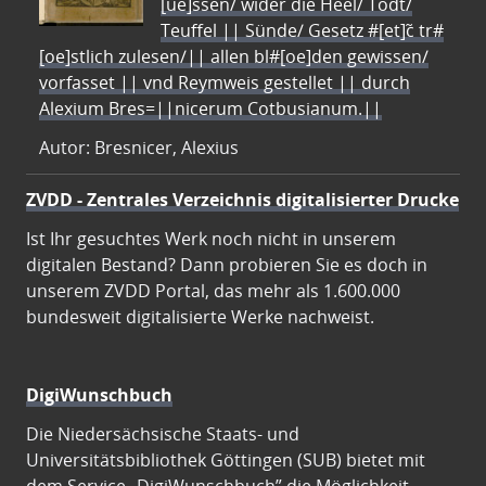
[ue]ssen/ wider die Heel/ Todt/
Teuffel || Sünde/ Gesetz #[et]c̃ tr#
[oe]stlich zulesen/|| allen bl#[oe]den gewissen/
vorfasset || vnd Reymweis gestellet || durch
Alexium Bres=||nicerum Cotbusianum.||
Autor: Bresnicer, Alexius
ZVDD - Zentrales Verzeichnis digitalisierter Drucke
Ist Ihr gesuchtes Werk noch nicht in unserem
digitalen Bestand? Dann probieren Sie es doch in
unserem ZVDD Portal, das mehr als 1.600.000
bundesweit digitalisierte Werke nachweist.
DigiWunschbuch
Die Niedersächsische Staats- und
Universitätsbibliothek Göttingen (SUB) bietet mit