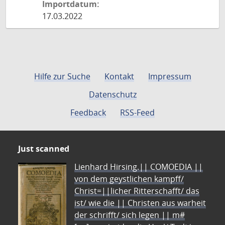
Importdatum:
17.03.2022
Hilfe zur Suche
Kontakt
Impressum
Datenschutz
Feedback
RSS-Feed
Just scanned
Lienhard Hirsing.|| COMOEDIA ||
von dem geystlichen kampff/
Christ=||licher Ritterschafft/ das
ist/ wie die || Christen aus warheit
der schrifft/ sich legen || m#