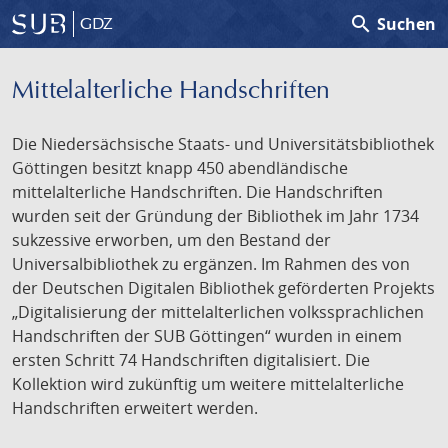
search
Suchen
GDZ
Mittelalterliche Handschriften
Die Niedersächsische Staats- und Universitätsbibliothek
Göttingen besitzt knapp 450 abendländische
mittelalterliche Handschriften. Die Handschriften
wurden seit der Gründung der Bibliothek im Jahr 1734
sukzessive erworben, um den Bestand der
Universalbibliothek zu ergänzen. Im Rahmen des von
der Deutschen Digitalen Bibliothek geförderten Projekts
„Digitalisierung der mittelalterlichen volkssprachlichen
Handschriften der SUB Göttingen“ wurden in einem
ersten Schritt 74 Handschriften digitalisiert. Die
Kollektion wird zukünftig um weitere mittelalterliche
Handschriften erweitert werden.