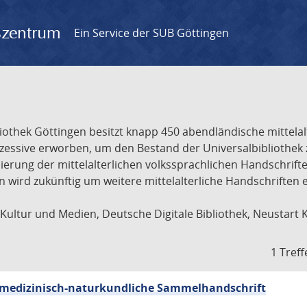
gszentrum
Ein Service der SUB Göttingen
liothek Göttingen besitzt knapp 450 abendländische mittela
ukzessive erworben, um den Bestand der Universalbibliothe
lisierung der mittelalterlichen volkssprachlichen Handschri
ion wird zukünftig um weitere mittelalterliche Handschriften
ultur und Medien, Deutsche Digitale Bibliothek, Neustart 
1 Treff
sch-medizinisch-naturkundliche Sammelhandschrift