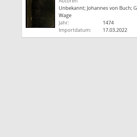
Autoren
Unbekannt; Johannes von Buch; Go
Wage
Jahr:
1474
Importdatum:
17.03.2022