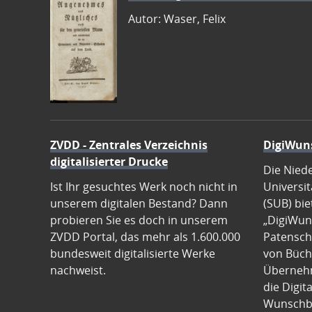
Autor: Waser, Felix
ZVDD - Zentrales Verzeichnis
DigiWun
digitalisierter Drucke
Die Nied
Ist Ihr gesuchtes Werk noch nicht in
Universit
unserem digitalen Bestand? Dann
(SUB) bie
probieren Sie es doch in unserem
„DigiWun
ZVDD Portal, das mehr als 1.600.000
Patenscha
bundesweit digitalisierte Werke
von Büch
nachweist.
Übernehm
die Digit
Wunschb