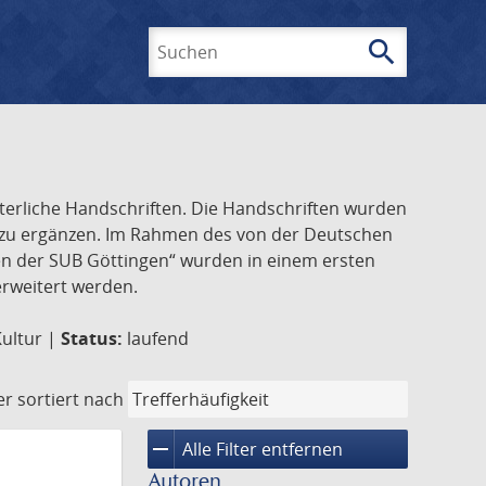
search
Suchen
lterliche Handschriften. Die Handschriften wurden
k zu ergänzen. Im Rahmen des von der Deutschen
ften der SUB Göttingen“ wurden in einem ersten
 erweitert werden.
Kultur |
Status:
laufend
er
sortiert nach
remove
Alle Filter entfernen
Autoren