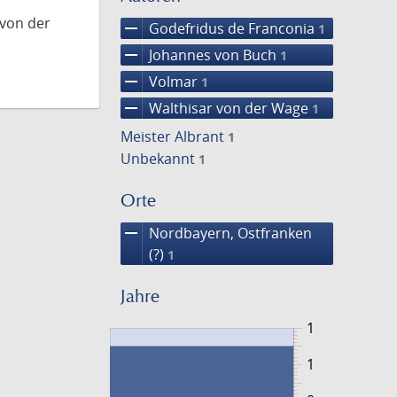
 von der
remove
Godefridus de Franconia
1
remove
Johannes von Buch
1
remove
Volmar
1
remove
Walthisar von der Wage
1
Meister Albrant
1
Unbekannt
1
Orte
remove
Nordbayern, Ostfranken
(?)
1
Jahre
1
1