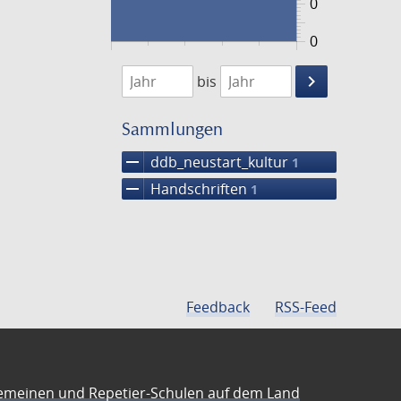
0
0
1474
1475
keyboard_arrow_right
bis
Suche
einschränke
Sammlungen
remove
ddb_neustart_kultur
1
remove
Handschriften
1
Feedback
RSS-Feed
emeinen und Repetier-Schulen auf dem Land