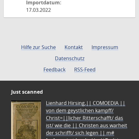
Importdatum:
17.03.2022
Hilfe zur Suche
Kontakt
Impressum
Datenschutz
Feedback
RSS-Feed
Just scanned
Lienhard Hirsing.|| COMOEDIA ||
von dem geystlichen kampff/
Christ=||licher Ritterschafft/ das
ist/ wie die || Christen aus warheit
der schrifft/ sich legen || m#