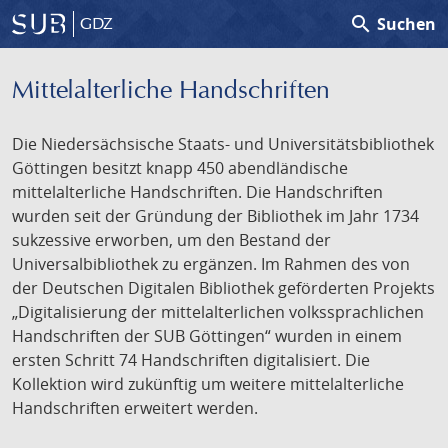
search
Suchen
GDZ
Mittelalterliche Handschriften
Die Niedersächsische Staats- und Universitätsbibliothek
Göttingen besitzt knapp 450 abendländische
mittelalterliche Handschriften. Die Handschriften
wurden seit der Gründung der Bibliothek im Jahr 1734
sukzessive erworben, um den Bestand der
Universalbibliothek zu ergänzen. Im Rahmen des von
der Deutschen Digitalen Bibliothek geförderten Projekts
„Digitalisierung der mittelalterlichen volkssprachlichen
Handschriften der SUB Göttingen“ wurden in einem
ersten Schritt 74 Handschriften digitalisiert. Die
Kollektion wird zukünftig um weitere mittelalterliche
Handschriften erweitert werden.