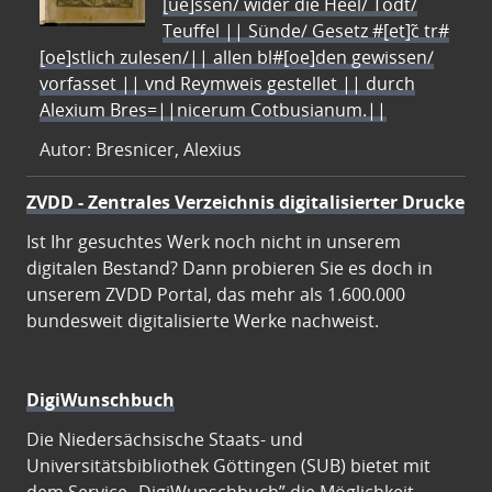
[ue]ssen/ wider die Heel/ Todt/
Teuffel || Sünde/ Gesetz #[et]c̃ tr#
[oe]stlich zulesen/|| allen bl#[oe]den gewissen/
vorfasset || vnd Reymweis gestellet || durch
Alexium Bres=||nicerum Cotbusianum.||
Autor: Bresnicer, Alexius
ZVDD - Zentrales Verzeichnis digitalisierter Drucke
Ist Ihr gesuchtes Werk noch nicht in unserem
digitalen Bestand? Dann probieren Sie es doch in
unserem ZVDD Portal, das mehr als 1.600.000
bundesweit digitalisierte Werke nachweist.
DigiWunschbuch
Die Niedersächsische Staats- und
Universitätsbibliothek Göttingen (SUB) bietet mit