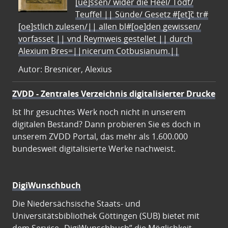
[ue]ssen/ wider die Heel/ Todt/
Teuffel || Sünde/ Gesetz #[et]c̃ tr#
[oe]stlich zulesen/|| allen bl#[oe]den gewissen/
vorfasset || vnd Reymweis gestellet || durch
Alexium Bres=||nicerum Cotbusianum.||
Autor: Bresnicer, Alexius
ZVDD - Zentrales Verzeichnis digitalisierter Drucke
Ist Ihr gesuchtes Werk noch nicht in unserem
digitalen Bestand? Dann probieren Sie es doch in
unserem ZVDD Portal, das mehr als 1.600.000
bundesweit digitalisierte Werke nachweist.
DigiWunschbuch
Die Niedersächsische Staats- und
Universitätsbibliothek Göttingen (SUB) bietet mit