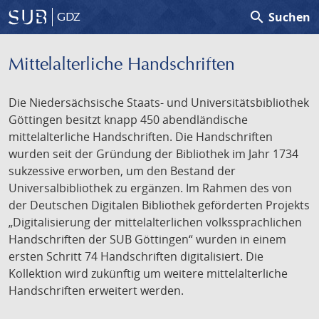
search
Suchen
GDZ
Mittelalterliche Handschriften
Die Niedersächsische Staats- und Universitätsbibliothek
Göttingen besitzt knapp 450 abendländische
mittelalterliche Handschriften. Die Handschriften
wurden seit der Gründung der Bibliothek im Jahr 1734
sukzessive erworben, um den Bestand der
Universalbibliothek zu ergänzen. Im Rahmen des von
der Deutschen Digitalen Bibliothek geförderten Projekts
„Digitalisierung der mittelalterlichen volkssprachlichen
Handschriften der SUB Göttingen“ wurden in einem
ersten Schritt 74 Handschriften digitalisiert. Die
Kollektion wird zukünftig um weitere mittelalterliche
Handschriften erweitert werden.