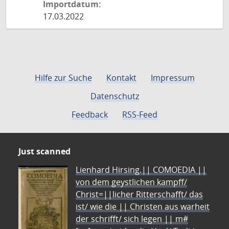
Importdatum:
17.03.2022
Hilfe zur Suche
Kontakt
Impressum
Datenschutz
Feedback
RSS-Feed
Just scanned
Lienhard Hirsing.|| COMOEDIA ||
von dem geystlichen kampff/
Christ=||licher Ritterschafft/ das
ist/ wie die || Christen aus warheit
der schrifft/ sich legen || m#