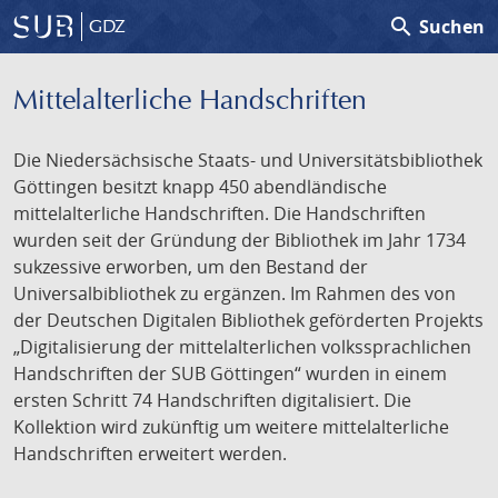
search
Suchen
GDZ
Mittelalterliche Handschriften
Die Niedersächsische Staats- und Universitätsbibliothek
Göttingen besitzt knapp 450 abendländische
mittelalterliche Handschriften. Die Handschriften
wurden seit der Gründung der Bibliothek im Jahr 1734
sukzessive erworben, um den Bestand der
Universalbibliothek zu ergänzen. Im Rahmen des von
der Deutschen Digitalen Bibliothek geförderten Projekts
„Digitalisierung der mittelalterlichen volkssprachlichen
Handschriften der SUB Göttingen“ wurden in einem
ersten Schritt 74 Handschriften digitalisiert. Die
Kollektion wird zukünftig um weitere mittelalterliche
Handschriften erweitert werden.