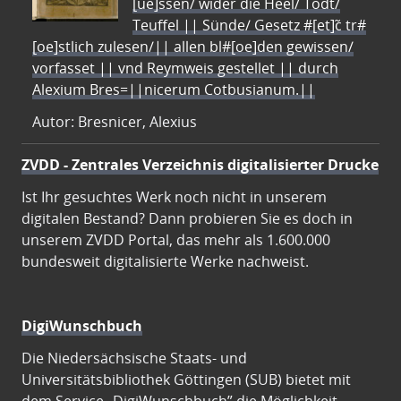
[ue]ssen/ wider die Heel/ Todt/
Teuffel || Sünde/ Gesetz #[et]c̃ tr#
[oe]stlich zulesen/|| allen bl#[oe]den gewissen/
vorfasset || vnd Reymweis gestellet || durch
Alexium Bres=||nicerum Cotbusianum.||
Autor: Bresnicer, Alexius
ZVDD - Zentrales Verzeichnis digitalisierter Drucke
Ist Ihr gesuchtes Werk noch nicht in unserem
digitalen Bestand? Dann probieren Sie es doch in
unserem ZVDD Portal, das mehr als 1.600.000
bundesweit digitalisierte Werke nachweist.
DigiWunschbuch
Die Niedersächsische Staats- und
Universitätsbibliothek Göttingen (SUB) bietet mit