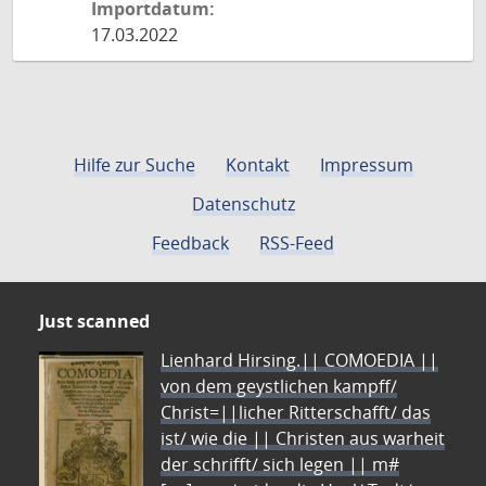
Importdatum:
17.03.2022
Hilfe zur Suche
Kontakt
Impressum
Datenschutz
Feedback
RSS-Feed
Just scanned
Lienhard Hirsing.|| COMOEDIA ||
von dem geystlichen kampff/
Christ=||licher Ritterschafft/ das
ist/ wie die || Christen aus warheit
der schrifft/ sich legen || m#