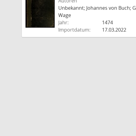
Autoren
Unbekannt; Johannes von Buch; Go
Wage
Jahr:
1474
Importdatum:
17.03.2022