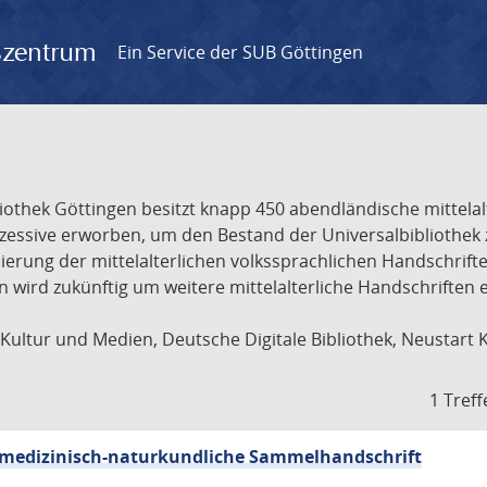
gszentrum
Ein Service der SUB Göttingen
liothek Göttingen besitzt knapp 450 abendländische mittela
ukzessive erworben, um den Bestand der Universalbibliothe
lisierung der mittelalterlichen volkssprachlichen Handschri
ion wird zukünftig um weitere mittelalterliche Handschriften
ultur und Medien, Deutsche Digitale Bibliothek, Neustart 
1 Treff
sch-medizinisch-naturkundliche Sammelhandschrift