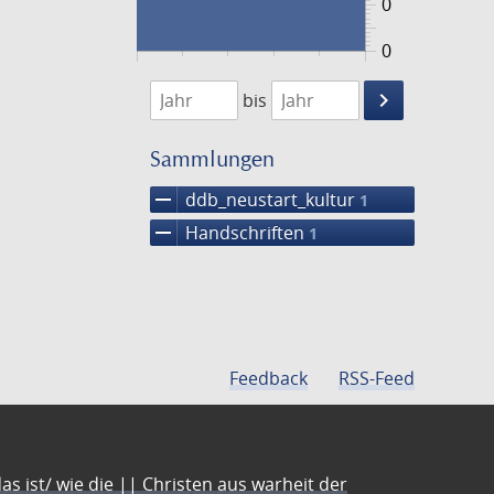
0
0
1474
1475
keyboard_arrow_right
bis
Suche
einschränke
Sammlungen
remove
ddb_neustart_kultur
1
remove
Handschriften
1
Feedback
RSS-Feed
s ist/ wie die || Christen aus warheit der