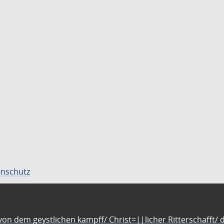
nschutz
n dem geystlichen kampff/ Christ=||licher Ritterschafft/ da