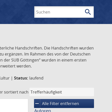
search
Suchen
lterliche Handschriften. Die Handschriften wurden
k zu ergänzen. Im Rahmen des von der Deutschen
ften der SUB Göttingen“ wurden in einem ersten
 erweitert werden.
Kultur |
Status:
laufend
er
sortiert nach
remove
Alle Filter entfernen
Autoren