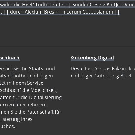
 wider die Heel/ Todt/ Teuffel || Sünde/ Gesetz #[et]c̃ tr#[o
let || durch Alexium Bres=||nicerum Cotbusianum.||
schbuch
Gutenberg Digital
ersächsische Staats- und
Besuchen Sie das Faksimile 
ätsbibliothek Göttingen
Göttinger Gutenberg Bibel.
tet mit dem Service
schbuch” die Möglichkeit,
ften für die Digitalisierung
ern zu übernehmen.
en Sie die Patenschaft für
alisierung Ihres
uches.