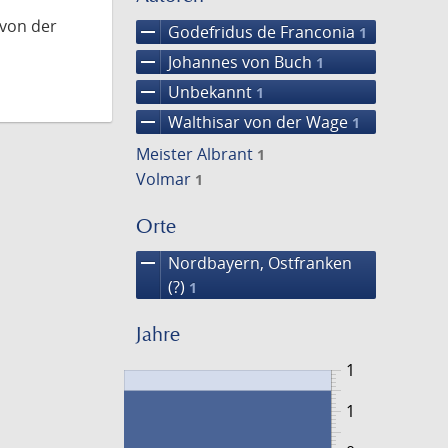
 von der
remove
Godefridus de Franconia
1
remove
Johannes von Buch
1
remove
Unbekannt
1
remove
Walthisar von der Wage
1
Meister Albrant
1
Volmar
1
Orte
remove
Nordbayern, Ostfranken
(?)
1
Jahre
1
1