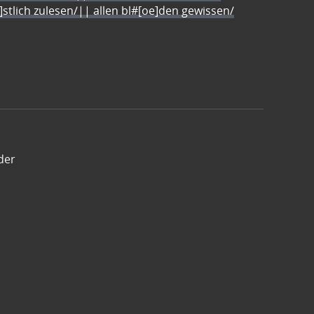
e]stlich zulesen/|| allen bl#[oe]den gewissen/
der