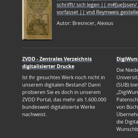
schrifft/ sich legen || m#[ue]ssen/
vorfasset || vnd Reymweis gestel
Autor: Bresnicer, Alexius
ZVDD - Zentrales Verzeichnis
DigiWun
digitalisierter Drucke
Die Nied
Ist Ihr gesuchtes Werk noch nicht in
Universit
unserem digitalen Bestand? Dann
(SUB) bie
probieren Sie es doch in unserem
„DigiWun
ZVDD Portal, das mehr als 1.600.000
Patenscha
bundesweit digitalisierte Werke
von Büch
nachweist.
Übernehm
die Digit
Wunschb