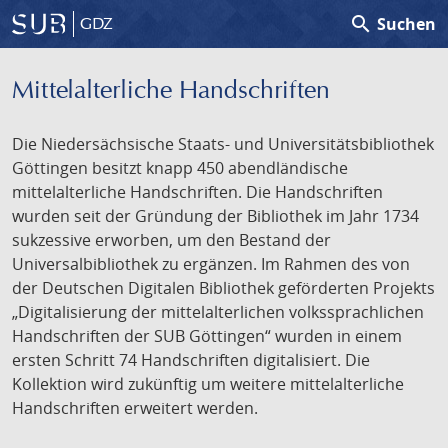
search
Suchen
GDZ
Mittelalterliche Handschriften
Die Niedersächsische Staats- und Universitätsbibliothek
Göttingen besitzt knapp 450 abendländische
mittelalterliche Handschriften. Die Handschriften
wurden seit der Gründung der Bibliothek im Jahr 1734
sukzessive erworben, um den Bestand der
Universalbibliothek zu ergänzen. Im Rahmen des von
der Deutschen Digitalen Bibliothek geförderten Projekts
„Digitalisierung der mittelalterlichen volkssprachlichen
Handschriften der SUB Göttingen“ wurden in einem
ersten Schritt 74 Handschriften digitalisiert. Die
Kollektion wird zukünftig um weitere mittelalterliche
Handschriften erweitert werden.