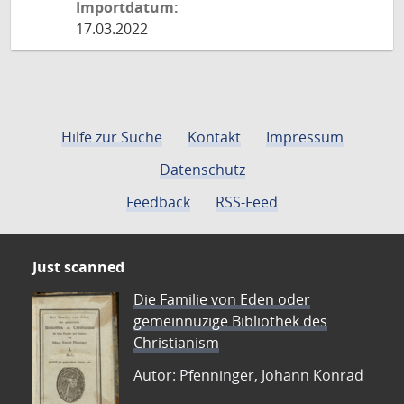
Importdatum:
17.03.2022
Hilfe zur Suche
Kontakt
Impressum
Datenschutz
Feedback
RSS-Feed
Just scanned
Die Familie von Eden oder
gemeinnüzige Bibliothek des
Christianism
Autor: Pfenninger, Johann Konrad