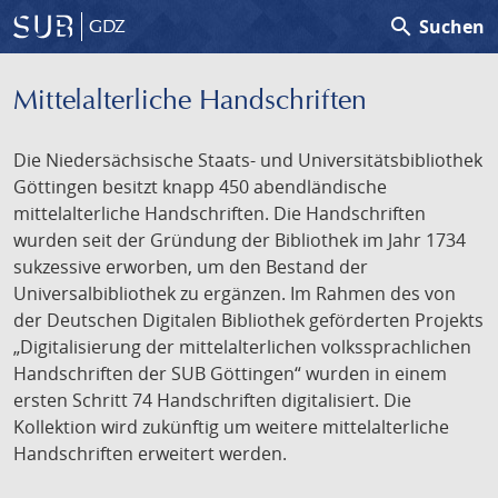
search
Suchen
GDZ
Mittelalterliche Handschriften
Die Niedersächsische Staats- und Universitätsbibliothek
Göttingen besitzt knapp 450 abendländische
mittelalterliche Handschriften. Die Handschriften
wurden seit der Gründung der Bibliothek im Jahr 1734
sukzessive erworben, um den Bestand der
Universalbibliothek zu ergänzen. Im Rahmen des von
der Deutschen Digitalen Bibliothek geförderten Projekts
„Digitalisierung der mittelalterlichen volkssprachlichen
Handschriften der SUB Göttingen“ wurden in einem
ersten Schritt 74 Handschriften digitalisiert. Die
Kollektion wird zukünftig um weitere mittelalterliche
Handschriften erweitert werden.