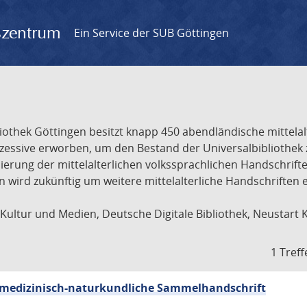
gszentrum
Ein Service der SUB Göttingen
liothek Göttingen besitzt knapp 450 abendländische mittela
ukzessive erworben, um den Bestand der Universalbibliothe
lisierung der mittelalterlichen volkssprachlichen Handschri
ion wird zukünftig um weitere mittelalterliche Handschriften
ultur und Medien, Deutsche Digitale Bibliothek, Neustart 
1 Treff
sch-medizinisch-naturkundliche Sammelhandschrift