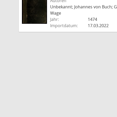
Autoren
Unbekannt; Johannes von Buch; Go
Wage
Jahr:
1474
Importdatum:
17.03.2022