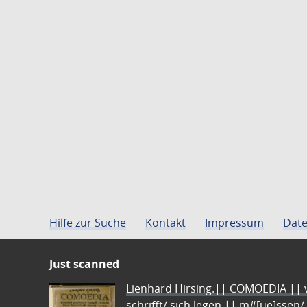
Hilfe zur Suche
Kontakt
Impressum
Date
Just scanned
Lienhard Hirsing.|| COMOEDIA || vo
schrifft/ sich legen || m#[ue]ssen/