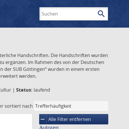
search
Suchen
lterliche Handschriften. Die Handschriften wurden
k zu ergänzen. Im Rahmen des von der Deutschen
ften der SUB Göttingen“ wurden in einem ersten
 erweitert werden.
Kultur |
Status:
laufend
er
sortiert nach
remove
Alle Filter entfernen
Autoren