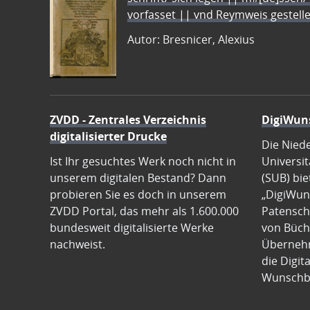
vorfasset || vnd Reymweis gestel
Autor: Bresnicer, Alexius
ZVDD - Zentrales Verzeichnis
DigiWun
digitalisierter Drucke
Die Nied
Ist Ihr gesuchtes Werk noch nicht in
Universit
unserem digitalen Bestand? Dann
(SUB) bie
probieren Sie es doch in unserem
„DigiWun
ZVDD Portal, das mehr als 1.600.000
Patenscha
bundesweit digitalisierte Werke
von Büch
nachweist.
Übernehm
die Digit
Wunschb