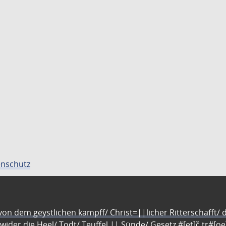
nschutz
n dem geystlichen kampff/ Christ=||licher Ritterschafft/ da
 wider die Heel/ Todt/ Teuffel || Sünde/ Gesetz #[et]c̃ tr#[o