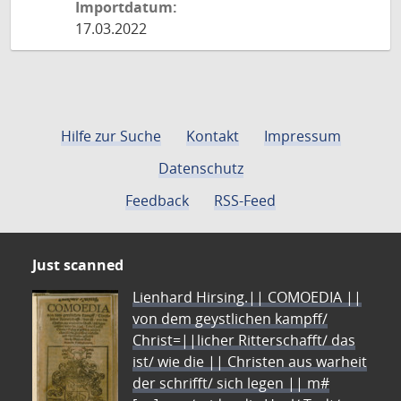
Importdatum:
17.03.2022
Hilfe zur Suche
Kontakt
Impressum
Datenschutz
Feedback
RSS-Feed
Just scanned
Lienhard Hirsing.|| COMOEDIA ||
von dem geystlichen kampff/
Christ=||licher Ritterschafft/ das
ist/ wie die || Christen aus warheit
der schrifft/ sich legen || m#