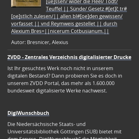
[ue]ssen/ wider die Heel/ Todt/
Teuffel || Sünde/ Gesetz #[et]c̃ tr#
[oe]stlich zulesen/|| allen bl#[oe]den gewissen/
vorfasset || vnd Reymweis gestellet || durch
Alexium Bres=||nicerum Cotbusianum.||
Autor: Bresnicer, Alexius
ZVDD - Zentrales Verzeichnis digitalisierter Drucke
Ist Ihr gesuchtes Werk noch nicht in unserem
digitalen Bestand? Dann probieren Sie es doch in
unserem ZVDD Portal, das mehr als 1.600.000
bundesweit digitalisierte Werke nachweist.
DigiWunschbuch
Die Niedersächsische Staats- und
Universitätsbibliothek Göttingen (SUB) bietet mit