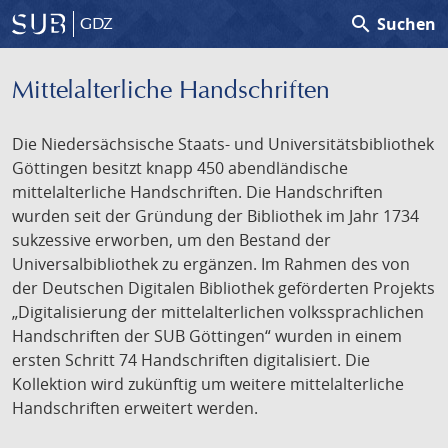
search
Suchen
GDZ
Mittelalterliche Handschriften
Die Niedersächsische Staats- und Universitätsbibliothek
Göttingen besitzt knapp 450 abendländische
mittelalterliche Handschriften. Die Handschriften
wurden seit der Gründung der Bibliothek im Jahr 1734
sukzessive erworben, um den Bestand der
Universalbibliothek zu ergänzen. Im Rahmen des von
der Deutschen Digitalen Bibliothek geförderten Projekts
„Digitalisierung der mittelalterlichen volkssprachlichen
Handschriften der SUB Göttingen“ wurden in einem
ersten Schritt 74 Handschriften digitalisiert. Die
Kollektion wird zukünftig um weitere mittelalterliche
Handschriften erweitert werden.