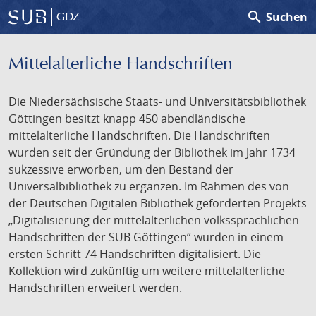
search
Suchen
GDZ
Mittelalterliche Handschriften
Die Niedersächsische Staats- und Universitätsbibliothek
Göttingen besitzt knapp 450 abendländische
mittelalterliche Handschriften. Die Handschriften
wurden seit der Gründung der Bibliothek im Jahr 1734
sukzessive erworben, um den Bestand der
Universalbibliothek zu ergänzen. Im Rahmen des von
der Deutschen Digitalen Bibliothek geförderten Projekts
„Digitalisierung der mittelalterlichen volkssprachlichen
Handschriften der SUB Göttingen“ wurden in einem
ersten Schritt 74 Handschriften digitalisiert. Die
Kollektion wird zukünftig um weitere mittelalterliche
Handschriften erweitert werden.