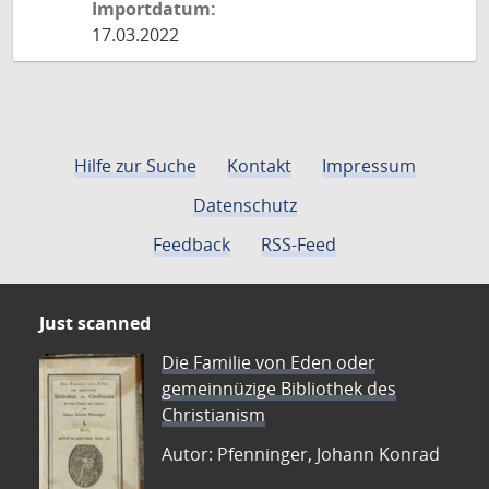
Importdatum:
17.03.2022
Hilfe zur Suche
Kontakt
Impressum
Datenschutz
Feedback
RSS-Feed
Just scanned
Die Familie von Eden oder
gemeinnüzige Bibliothek des
Christianism
Autor: Pfenninger, Johann Konrad