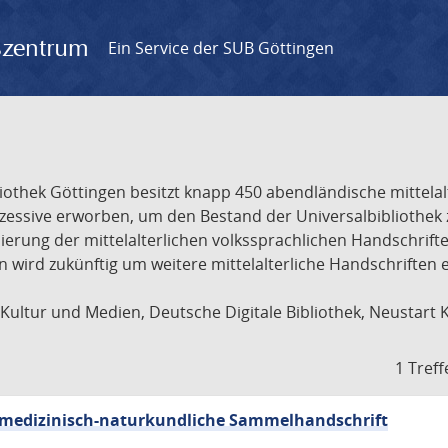
gszentrum
Ein Service der SUB Göttingen
liothek Göttingen besitzt knapp 450 abendländische mittela
ukzessive erworben, um den Bestand der Universalbibliothe
lisierung der mittelalterlichen volkssprachlichen Handschri
ion wird zukünftig um weitere mittelalterliche Handschriften
ultur und Medien, Deutsche Digitale Bibliothek, Neustart 
1 Treff
sch-medizinisch-naturkundliche Sammelhandschrift