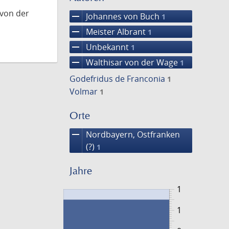
 von der
remove
Johannes von Buch
1
remove
Meister Albrant
1
remove
Unbekannt
1
remove
Walthisar von der Wage
1
Godefridus de Franconia
1
Volmar
1
Orte
remove
Nordbayern, Ostfranken
(?)
1
Jahre
1
1