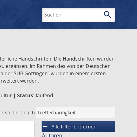
search
Suchen
lterliche Handschriften. Die Handschriften wurden
k zu ergänzen. Im Rahmen des von der Deutschen
ften der SUB Göttingen“ wurden in einem ersten
 erweitert werden.
Kultur |
Status:
laufend
er
sortiert nach
remove
Alle Filter entfernen
Autoren