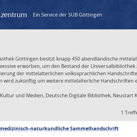
gszentrum
Ein Service der SUB Göttingen
liothek Göttingen besitzt knapp 450 abendländische mittela
ukzessive erworben, um den Bestand der Universalbibliothe
lisierung der mittelalterlichen volkssprachlichen Handschri
ion wird zukünftig um weitere mittelalterliche Handschriften
ultur und Medien, Deutsche Digitale Bibliothek, Neustart 
1 Treff
sch-medizinisch-naturkundliche Sammelhandschrift