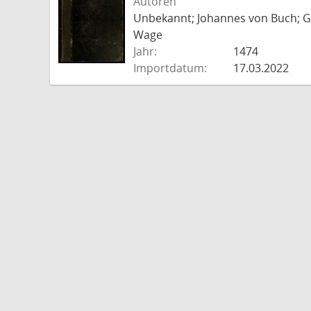
Autoren
Unbekannt; Johannes von Buch; Go
Wage
Jahr:
1474
Importdatum:
17.03.2022