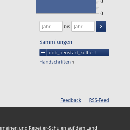
0
0
1474
1475
keyboard_arrow_right
bis
Suche
einschränke
Sammlungen
remove
ddb_neustart_kultur
1
Handschriften
1
Feedback
RSS-Feed
emeinen und Repetier-Schulen auf dem Land