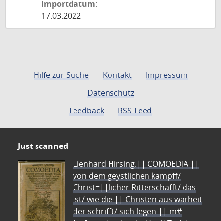
Importdatum:
17.03.2022
Hilfe zur Suche
Kontakt
Impressum
Datenschutz
Feedback
RSS-Feed
Just scanned
Lienhard Hirsing.|| COMOEDIA ||
von dem geystlichen kampff/
Christ=||licher Ritterschafft/ das
ist/ wie die || Christen aus warheit
der schrifft/ sich legen || m#