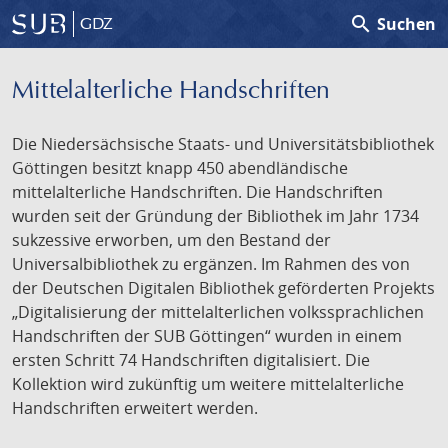
search
Suchen
GDZ
Mittelalterliche Handschriften
Die Niedersächsische Staats- und Universitätsbibliothek
Göttingen besitzt knapp 450 abendländische
mittelalterliche Handschriften. Die Handschriften
wurden seit der Gründung der Bibliothek im Jahr 1734
sukzessive erworben, um den Bestand der
Universalbibliothek zu ergänzen. Im Rahmen des von
der Deutschen Digitalen Bibliothek geförderten Projekts
„Digitalisierung der mittelalterlichen volkssprachlichen
Handschriften der SUB Göttingen“ wurden in einem
ersten Schritt 74 Handschriften digitalisiert. Die
Kollektion wird zukünftig um weitere mittelalterliche
Handschriften erweitert werden.