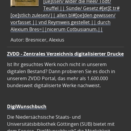
[ue]ssen/ wider die Heel/ Todt/
Teuffel || Sünde/ Gesetz #[et]c̃ tr#
[oe]stlich zulesen/|| allen bl#[oe]den gewissen/
vorfasset || vnd Reymweis gestellet || durch
Alexium Bres=||nicerum Cotbusianum.||
Autor: Bresnicer, Alexius
ZVDD - Zentrales Verzeichnis digitalisierter Drucke
Ist Ihr gesuchtes Werk noch nicht in unserem
digitalen Bestand? Dann probieren Sie es doch in
unserem ZVDD Portal, das mehr als 1.600.000
bundesweit digitalisierte Werke nachweist.
DigiWunschbuch
Die Niedersächsische Staats- und
Universitätsbibliothek Göttingen (SUB) bietet mit