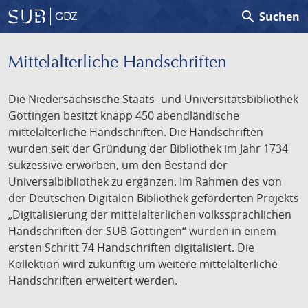
search
Suchen
GDZ
Mittelalterliche Handschriften
Die Niedersächsische Staats- und Universitätsbibliothek
Göttingen besitzt knapp 450 abendländische
mittelalterliche Handschriften. Die Handschriften
wurden seit der Gründung der Bibliothek im Jahr 1734
sukzessive erworben, um den Bestand der
Universalbibliothek zu ergänzen. Im Rahmen des von
der Deutschen Digitalen Bibliothek geförderten Projekts
„Digitalisierung der mittelalterlichen volkssprachlichen
Handschriften der SUB Göttingen“ wurden in einem
ersten Schritt 74 Handschriften digitalisiert. Die
Kollektion wird zukünftig um weitere mittelalterliche
Handschriften erweitert werden.