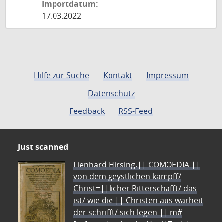
Importdatum:
17.03.2022
Hilfe zur Suche
Kontakt
Impressum
Datenschutz
Feedback
RSS-Feed
Just scanned
Lienhard Hirsing.|| COMOEDIA ||
von dem geystlichen kampff/
Christ=||licher Ritterschafft/ das
ist/ wie die || Christen aus warheit
der schrifft/ sich legen || m#