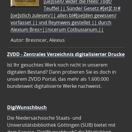
[ue]ssen/ wider die Heel/ Todt/
Teuffel || Sünde/ Gesetz #[et]c̃ tr#
[oe]stlich zulesen/|| allen bl#[oe]den gewissen/
vorfasset || vnd Reymweis gestellet || durch
Alexium Bres=||nicerum Cotbusianum.||
Autor: Bresnicer, Alexius
ZVDD - Zentrales Verzeichnis digitalisierter Drucke
Ist Ihr gesuchtes Werk noch nicht in unserem
digitalen Bestand? Dann probieren Sie es doch in
unserem ZVDD Portal, das mehr als 1.600.000
bundesweit digitalisierte Werke nachweist.
DigiWunschbuch
Die Niedersächsische Staats- und
Universitätsbibliothek Göttingen (SUB) bietet mit